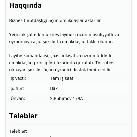
Haqqında
Biznes tərəfdaşlığı üçün əməkdaşlar axtarılır
Yeni inkişaf edən biznes layihəsi üçün məsuliyyətli və
öyrənməyə açıq şəxslərlə əməkdaşlıq təklif olunur.
Layihə komanda işi, şəxsi inkişaf və uzunmüddətli
əməkdaşlıq prinsipləri üzərində qurulub. Təcrübəsi
olmayan şəxslər üçün öyrədici dəstək təmin edilir.
İş vaxtı:
Tam İş saatı
Şəhər:
Bakı
Ünvan:
S.Rəhimov 179A
Tələblər
Tələblər: