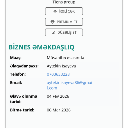
Tiens group
İRƏLİ ÇƏK
PREMİUM ET
DÜZƏLİŞ ET
BİZNES ƏMƏKDAŞLIQ
Maaş:
Müsahibə əsasında
Əlaqədar şəxs:
Aytekin Isayeva
Telefon:
0703633228
Email:
aytekinisayeva86@gmai
l.com
Əlavə olunma
04 Fev 2026
tarixi:
Bitmə tarixi:
06 Mar 2026