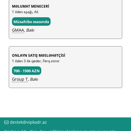
MƏLUMAT MENECERİ
1 ildən aşağı, Ali
Müsahibə əsasında
GMAA
, Bakı
ONLAYN SATIŞ MƏSLƏHƏTÇİSİ
1 ildən 3 ilə qədər, Fərq etmir
700 - 1500 AZN
Group T
, Bakı
destek@vipkadr.az