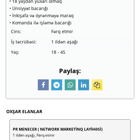
• 18 yaşdan yuxarı olmaq
• Ünsiyyət bacarığı
• İnkişafa və öyrənməyə maraq
• Komanda ilə işləmə bacarığı
Cins:
Fərq etmir
İş təcrübəsi:
1 ildən aşağı
Yaş:
18 - 45
Paylaş:
OXŞAR ELANLAR
PR MENECER ( NETWORK MARKETİNQ LAYİHƏSİ)
1 ildən aşağı, Fərq etmir