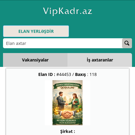
ELAN YERLƏŞDİR
Vakansiyalar
İş axtaranlar
Elan ID :
#44453 /
Baxış
: 118
Şirkət :