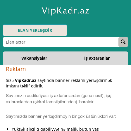
ELAN YERLƏŞDİR
Vakansiyalar
İş axtaranlar
Reklam
Sizə
VipKadr.az
saytında banner reklamı yerləşdirmək
imkanı təklif edirik.
Saytımızın auditoriyası iş axtaranlardan (gənc nəsil), işçi
axtaranlardan (şirkət təmsilçilərindən) ibarətdir.
Saytımızda banner yerləşdirməyin bir çox üstünlükləri var:
Yüksək alıcılıq qabiliyyətinə malik, bütün yaş