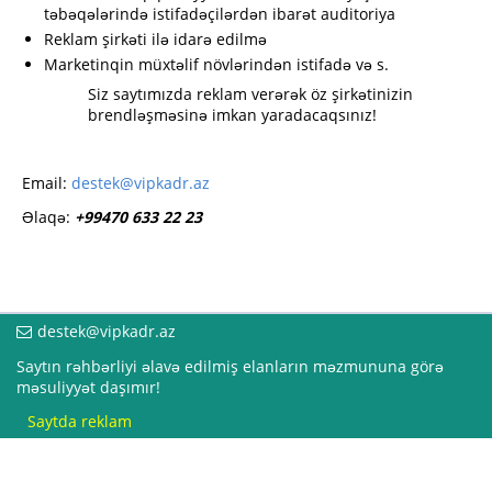
təbəqələrində istifadəçilərdən ibarət auditoriya
Reklam şirkəti ilə idarə edilmə
Marketinqin müxtəlif növlərindən istifadə və s.
Siz saytımızda reklam verərək öz şirkətinizin
brendləşməsinə imkan yaradacaqsınız!
Email:
destek@vipkadr.az
Əlaqə:
+99470 633 22 23
destek@vipkadr.az
Saytın rəhbərliyi əlavə edilmiş elanların məzmununa görə
məsuliyyət daşımır!
Saytda reklam