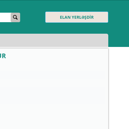
ELAN YERLƏŞDİR
UR