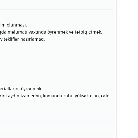
dim olunması.
qqda məlumatı vaxtında öyrənmək və tətbiq etmək.
 təkliflər hazırlamaq.
teriallarını öyrənmək.
rlərini aydın izah edən, komanda ruhu yüksək olan, cəld,