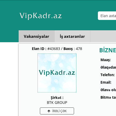
Vakansiyalar
İş axtaranlar
Elan ID :
#43683 /
Baxış
: 478
BİZN
Maaş:
Əlaqədar
Telefon:
Email:
Əlavə ol
Bitmə tar
Şirkət :
BTK GROUP
İRƏLİ ÇƏK