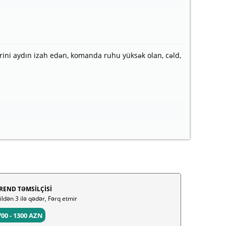
rlərini aydın izah edən, komanda ruhu yüksək olan, cəld,
REND TƏMSİLÇİSİ
 ildən 3 ilə qədər, Fərq etmir
700 - 1300 AZN