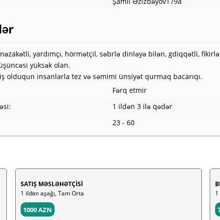
Şamil Əzizbəyov179a
lər
nəzakətli, yardımçı, hörmətçil, səbrlə dinləyə bilən, gdiqqətli, fiki
düşüncəsi yüksək olan.
niş olduqun insanlarla tez və səmimi ünsiyət qurmaq bacarıqı.
Fərq etmir
əsi:
1 ildən 3 ilə qədər
23 - 60
SATIŞ MƏSLƏHƏTÇİSİ
B
1 ildən aşağı, Tam Orta
1
1000 AZN