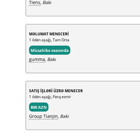
Tiens
, Bakı
MƏLUMAT MENECERİ
1 ildən aşağı, Tam Orta
Müsahibə əsasında
gumma
, Bakı
SATIŞ İŞLƏRİ ÜZRƏ MENECER
1 ildən aşağı, Fərq etmir
800 AZN
Group Tianjin
, Bakı