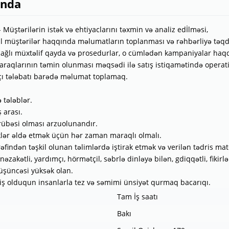
ında
- Müştərilərin istək və ehtiyaclarını təxmin və analiz edİlməsi,
al müştərilər haqqında məlumatların toplanması və rəhbərliyə təq
 bağlı müxtəlif qayda və prosedurlar, o cümlədən kampaniyalar ha
maraqlarının təmin olunması məqsədi ilə satış istiqamətində operativ
kçı tələbatı barədə məlumat toplamaq.
tələblər.
 arası.
crübəsi olması arzuolunandır.
iklər əldə etmək üçün hər zaman maraqlı olmalı.
ərəfindən təşkil olunan təlimlərdə iştirak etmək və verilən tədris ma
nəzakətli, yardımçı, hörmətçil, səbrlə dinləyə bilən, gdiqqətli, fiki
düşüncəsi yüksək olan.
niş olduqun insanlarla tez və səmimi ünsiyət qurmaq bacarıqı.
Tam İş saatı
Bakı