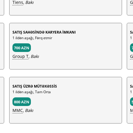
Tiens
, Bakı
G
SATIŞ SAHƏSİNDƏ KARYERA İMKANI
S
1 ildən aşağı, Fərq etmir
1
700 AZN
Group T
, Bakı
G
SATIŞ ÜZRƏ MÜTƏXƏSSİS
S
1 ildən aşağı, Tam Orta
1
800 AZN
MMC
, Bakı