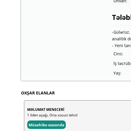
Ünvan:
Tələb
-Gülərüz, 
analitik 
- Yeni ta
Cins:
İş təcrüb
Yaş:
OXŞAR ELANLAR
MƏLUMAT MENECERİ
1 ildən aşağı, Orta xüsusi təhsil
Müsahibə əsasında