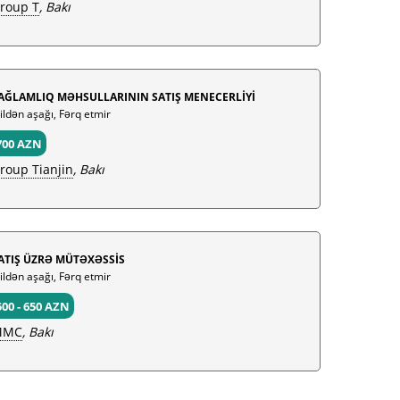
roup T
, Bakı
AĞLAMLIQ MƏHSULLARININ SATIŞ MENECERLİYİ
 ildən aşağı, Fərq etmir
700 AZN
roup Tianjin
, Bakı
ATIŞ ÜZRƏ MÜTƏXƏSSİS
 ildən aşağı, Fərq etmir
500 - 650 AZN
MMC
, Bakı