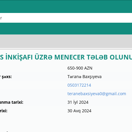
ES İNKİŞAFI ÜZRƏ MENECER TƏLƏB OLUN
650-900 AZN
 şəxs:
Təranə Baxşıyeva
0503172214
teranebaxsiyeva0@gmail.com
unma tarixi:
31 İyl 2024
ixi:
30 Avq 2024