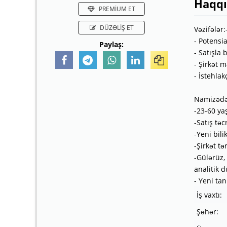
Haqq
PREMİUM ET
DÜZƏLİŞ ET
Vəzifələr:
- Potensi
Paylaş:
- Satışla
- Şirkət 
- İstehla
Namizədə 
-23-60 yaş
-Satış tə
-Yeni bil
-Şirkət t
-Gülərüz, 
analitik 
- Yeni ta
İş vaxtı:
Şəhər: