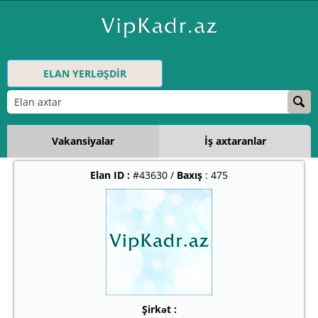
ELAN YERLƏŞDİR
Vakansiyalar
İş axtaranlar
Elan ID :
#43630 /
Baxış
: 475
Şirkət :