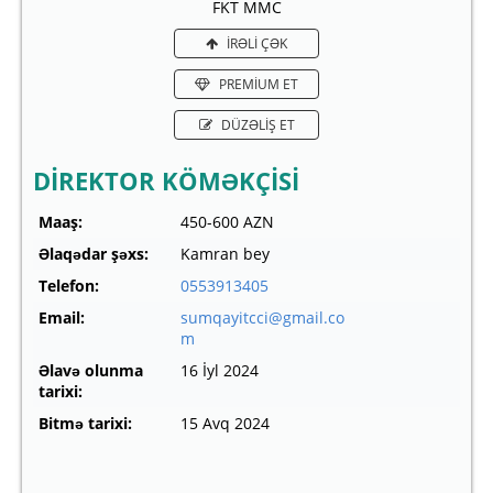
FKT MMC
İRƏLİ ÇƏK
PREMİUM ET
DÜZƏLİŞ ET
DİREKTOR KÖMƏKÇİSİ
Maaş:
450-600 AZN
Əlaqədar şəxs:
Kamran bey
Telefon:
0553913405
Email:
sumqayitcci@gmail.co
m
Əlavə olunma
16 İyl 2024
tarixi:
Bitmə tarixi:
15 Avq 2024