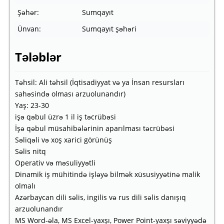
Şəhər:
Sumqayıt
Ünvan:
Sumqayıt şəhəri
Tələblər
Təhsil: Ali təhsil (İqtisadiyyat və ya İnsan resursları
sahəsində olması arzuolunandır)
Yaş: 23-30
işə qəbul üzrə 1 il iş təcrübəsi
İşə qəbul müsahibələrinin aparılması təcrübəsi
Səliqəli və xoş xarici görünüş
Səlis nitq
Operativ və məsuliyyətli
Dinamik iş mühitində işləyə bilmək xüsusiyyətinə malik
olmalı
Azərbaycan dili səlis, ingilis və rus dili səlis danışıq
arzuolunandır
MS Word-əla, MS Excel-yaxşı, Power Point-yaxşı səviyyədə