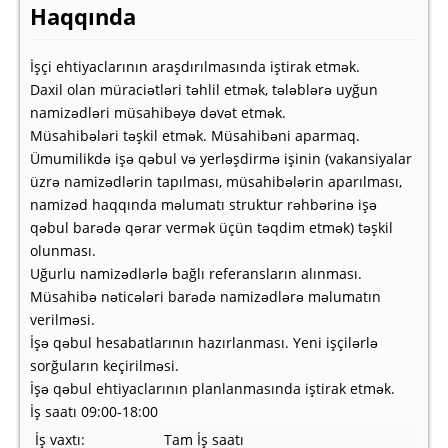
Haqqında
İşçi ehtiyaclarının araşdırılmasında iştirak etmək.
Daxil olan müraciətləri təhlil etmək, tələblərə uyğun
namizədləri müsahibəyə dəvət etmək.
Müsahibələri təşkil etmək. Müsahibəni aparmaq.
Ümumilikdə işə qəbul və yerləşdirmə işinin (vakansiyalar
üzrə namizədlərin tapılması, müsahibələrin aparılması,
namizəd haqqında məlumatı struktur rəhbərinə işə
qəbul barədə qərar vermək üçün təqdim etmək) təşkil
olunması.
Uğurlu namizədlərlə bağlı referansların alınması.
Müsahibə nəticələri barədə namizədlərə məlumatın
verilməsi.
İşə qəbul hesabatlarının hazırlanması. Yeni işçilərlə
sorğuların keçirilməsi.
İşə qəbul ehtiyaclarının planlanmasında iştirak etmək.
İş saatı 09:00-18:00
İş vaxtı:
Tam İş saatı