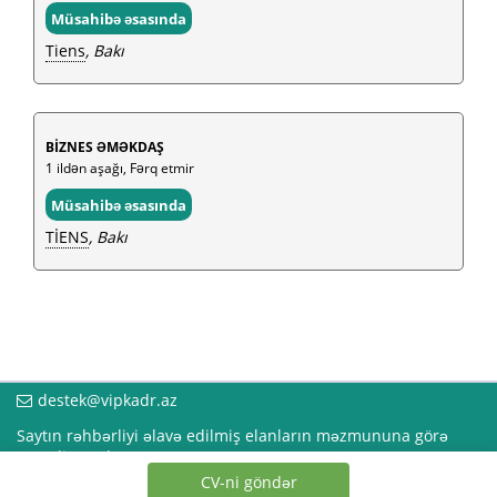
Müsahibə əsasında
Tiens
, Bakı
BİZNES ƏMƏKDAŞ
1 ildən aşağı, Fərq etmir
Müsahibə əsasında
TİENS
, Bakı
destek@vipkadr.az
Saytın rəhbərliyi əlavə edilmiş elanların məzmununa görə
məsuliyyət daşımır!
CV-ni göndər
Saytda reklam