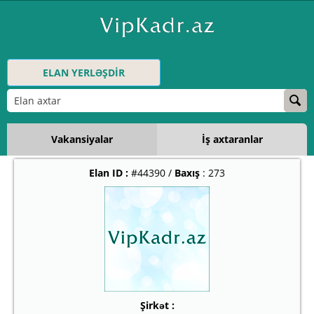
ELAN YERLƏŞDİR
Vakansiyalar
İş axtaranlar
Elan ID :
#44390 /
Baxış
: 273
Şirkət :