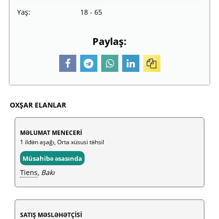
Yaş:
18 - 65
Paylaş:
OXŞAR ELANLAR
MƏLUMAT MENECERİ
1 ildən aşağı, Orta xüsusi təhsil
Müsahibə əsasında
Tiens
, Bakı
SATIŞ MƏSLƏHƏTÇİSİ