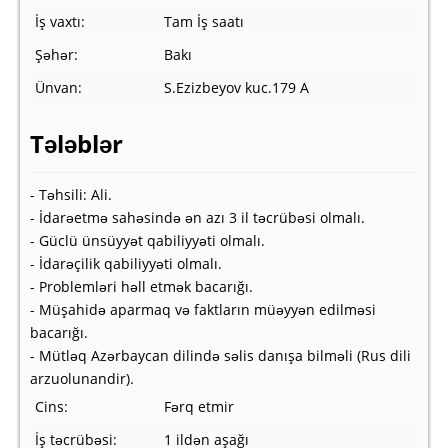
İş vaxtı:
Tam İş saatı
Şəhər:
Bakı
Ünvan:
S.Ezizbeyov kuc.179 A
Tələblər
- Təhsili: Ali.
- İdarəetmə sahəsində ən azı 3 il təcrübəsi olmalı.
- Güclü ünsüyyət qabiliyyəti olmalı.
- İdarəçilik qabiliyyəti olmalı.
- Problemləri həll etmək bacarığı.
- Müşahidə aparmaq və faktların müəyyən edilməsi
bacarığı.
- Mütləq Azərbaycan dilində səlis danışa bilməli (Rus dili
arzuolunandir).
Cins:
Fərq etmir
İş təcrübəsi:
1 ildən aşağı