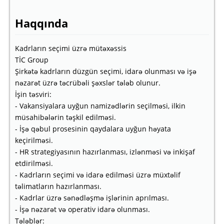
Haqqında
Kadrların seçimi üzrə mütəxəssis
TİC Group
Şirkətə kadrların düzgün seçimi, idarə olunması və işə
nəzarət üzrə təcrübəli şəxslər tələb olunur.
İşin təsviri:
- Vakansiyalara uyğun namizədlərin seçilməsi, ilkin
müsahibələrin təşkil edilməsi.
- İşə qəbul prosesinin qaydalara uyğun həyata
keçirilməsi.
- HR strategiyasının hazırlanması, izlənməsi və inkişaf
etdirilməsi.
- Kadrların seçimi və idarə edilməsi üzrə müxtəlif
təlimatların hazırlanması.
- Kadrlar üzrə sənədləşmə işlərinin aprılması.
- İşə nəzarət və operativ idarə olunması.
Tələblər: