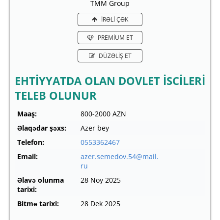
TMM Group
İRƏLİ ÇƏK
PREMİUM ET
DÜZƏLİŞ ET
EHTİYYATDA OLAN DOVLET İSCİLERİ
TELEB OLUNUR
Maaş:
800-2000 AZN
Əlaqədar şəxs:
Azer bey
Telefon:
0553362467
Email:
azer.semedov.54@mail.
ru
Əlavə olunma
28 Noy 2025
tarixi:
Bitmə tarixi:
28 Dek 2025