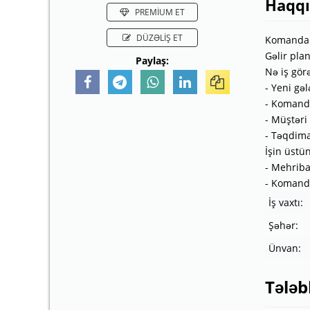
Haqq
PREMİUM ET
DÜZƏLİŞ ET
Komandam
Gəlir pla
Paylaş:
Nə iş gör
- Yeni gə
- Komand
- Müştəri
- Təqdima
İşin üstün
- Mehriba
- Komanda
İş vaxtı:
Şəhər:
Ünvan:
Tələb