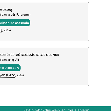
MƏKDAŞ
 ildən aşağı, Fərq etmir
Müsahibə əsasında
Q
, Bakı
ADR ÜZRƏ MÜTƏXƏSSİS TƏLƏB OLUNUR
ildən artıq, Ali
700 - 900 AZN
yanşi Aze
, Bakı
Saytın rəhbərliyi əlavə edilmiş elanların