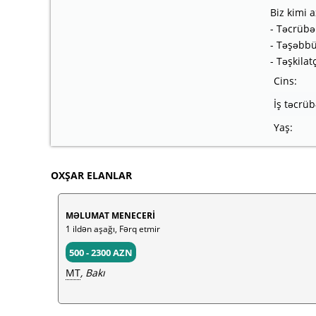
Biz kimi a
- Təcrübə
- Təşəbbü
- Təşkilat
Cins:
İş təcrüb
Yaş:
OXŞAR ELANLAR
MƏLUMAT MENECERİ
1 ildən aşağı, Fərq etmir
500 - 2300 AZN
MT
, Bakı