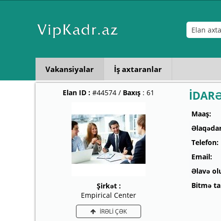
Vakansiyalar
İş axtaranlar
Elan ID :
#44574 /
Baxış
: 61
İDAR
Maaş:
Əlaqədar
Telefon:
Email:
Əlavə ol
Bitmə tar
Şirkət :
Empirical Center
İRƏLİ ÇƏK