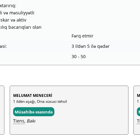
xtarırıq:
li və məsuliyyətli
skar və aktiv
çılıq bacarıqları olan
Fərq etmir
əsi:
3 ildən 5 ilə qədər
30 - 50
MELUMAT MENECERİ
M
1 ildən aşağı, Orta xüsusi təhsil
1 
Müsahibə əsasında
Tiens
, Bakı
T