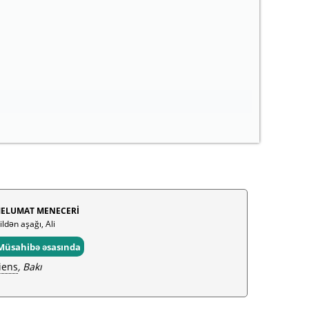
ELUMAT MENECERİ
ildən aşağı, Ali
Müsahibə əsasında
iens
, Bakı