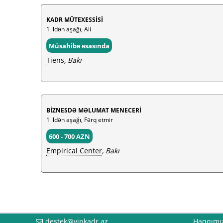
KADR MÜTEXESSİSİ
1 ildən aşağı, Ali
Müsahibə əsasında
Tiens
, Bakı
BİZNESDƏ MƏLUMAT MENECERİ
1 ildən aşağı, Fərq etmir
600 - 700 AZN
Empirical Center
, Bakı
destek@vipkadr.az
Haqqımı