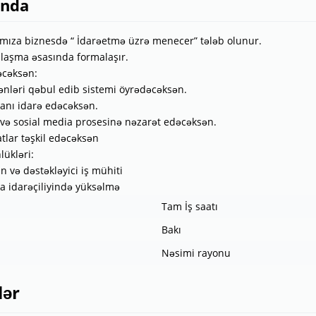
ında
ıza biznesdə “ İdarəetmə üzrə menecer” tələb olunur.
nlaşma əsasında formalaşır.
əcəksən:
lənləri qəbul edib sistemi öyrədəcəksən.
anı idarə edəcəksən.
 və sosial media prosesinə nəzarət edəcəksən.
tlar təşkil edəcəksən
lükləri:
n və dəstəkləyici iş mühiti
 idarəçiliyində yüksəlmə
Tam İş saatı
Bakı
Nəsimi rayonu
lər