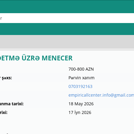
ƏETMƏ ÜZRƏ MENECER
700-800 AZN
 şəxs:
Pərvin xanım
0703192163
empiricallcenter.info@gmail.co
unma tarixi:
18 May 2026
ixi:
17 İyn 2026