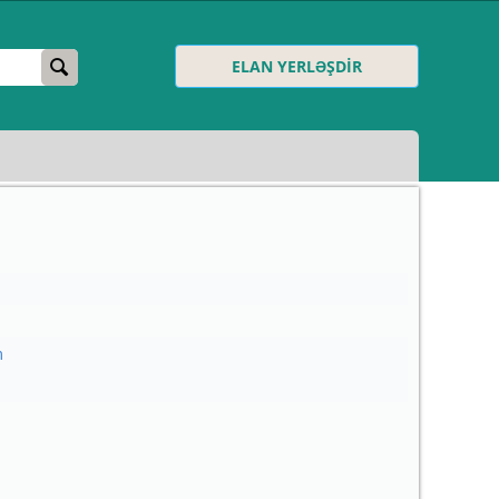
ELAN YERLƏŞDİR
m