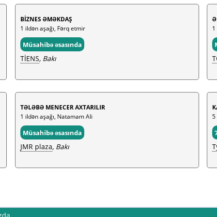
BİZNES ƏMƏKDAŞ
Ə
1 ildən aşağı, Fərq etmir
1
Müsahibə əsasında
TİENS
, Bakı
T
TƏLƏBƏ MENECER AXTARILIR
K
1 ildən aşağı, Natamam Ali
5 
Müsahibə əsasında
JMR plaza
, Bakı
T
zda