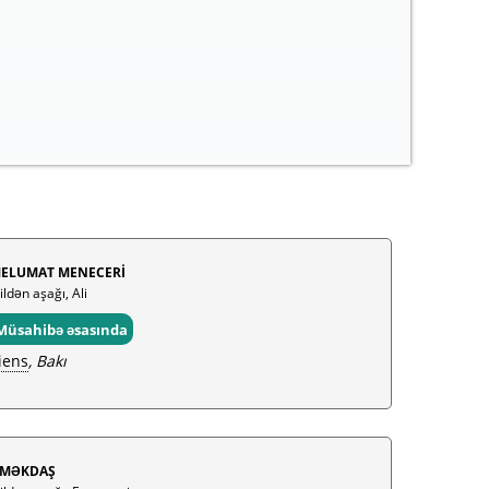
ELUMAT MENECERİ
ildən aşağı, Ali
Müsahibə əsasında
iens
, Bakı
MƏKDAŞ