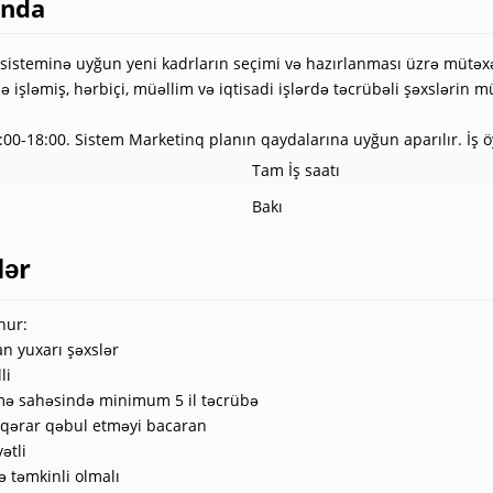
ında
ş sisteminə uyğun yeni kadrların seçimi və hazırlanması üzrə mütəxə
də işləmiş, hərbiçi, müəllim və iqtisadi işlərdə təcrübəli şəxslərin m
0:00-18:00. Sistem Marketinq planın qaydalarına uyğun aparılır. İş öy
Tam İş saatı
Bakı
lər
nur:
an yuxarı şəxslər
li
mə sahəsində minimum 5 il təcrübə
 qərar qəbul etməyi bacaran
ətli
və təmkinli olmalı