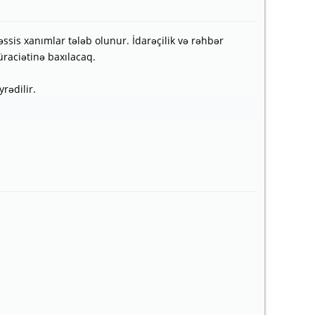
ssis xanımlar tələb olunur. İdarəçilik və rəhbər
üraciətinə baxılacaq.
rədilir.