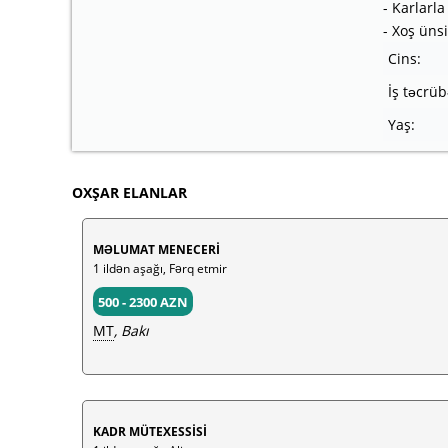
- Karlarl
- Xoş ünsi
Cins:
İş təcrüb
Yaş:
OXŞAR ELANLAR
MƏLUMAT MENECERİ
1 ildən aşağı, Fərq etmir
500 - 2300 AZN
MT
, Bakı
KADR MÜTEXESSİSİ