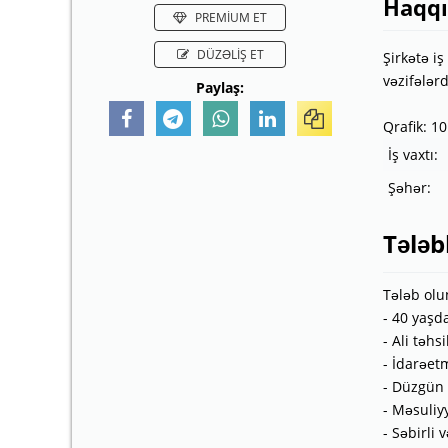
Haqq
PREMİUM ET
DÜZƏLİŞ ET
Şirkətə i
vəzifələr
Paylaş:
Qrafik: 1
İş vaxtı:
Şəhər:
Tələb
Tələb olu
- 40 yaşd
- Ali təhsil
- İdarəet
- Düzgün
- Məsuliyy
- Səbirli 