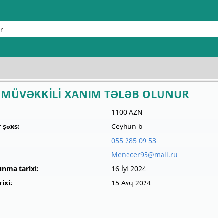
 MÜVƏKKİLİ XANIM TƏLƏB OLUNUR
1100 AZN
 şəxs:
Ceyhun b
055 285 09 53
Menecer95@mail.ru
unma tarixi:
16 İyl 2024
ixi:
15 Avq 2024