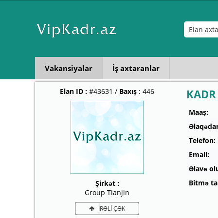
Vakansiyalar
İş axtaranlar
Elan ID :
#43631 /
Baxış
: 446
KADR
Maaş:
Əlaqədar
Telefon:
Email:
Əlavə ol
Bitmə tar
Şirkət :
Group Tianjin
İRƏLİ ÇƏK