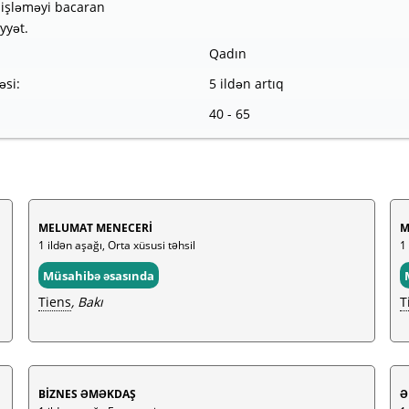
a işləməyi bacaran
yyət.
Qadın
əsi:
5 ildən artıq
40 - 65
MELUMAT MENECERİ
M
1 ildən aşağı, Orta xüsusi təhsil
1 
Müsahibə əsasında
Tiens
, Bakı
T
BİZNES ƏMƏKDAŞ
Ə