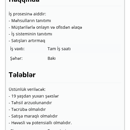
İş prosesinə aiddir:
- Məhsulların tanıtımı
- Müştərilərlə onlayn və ofisdən əlaqə
- İş sisteminin tanıtımı
- Satışları artırmaq
İş vaxtı:
Tam İş saatı
Şəhər:
Bakı
Tələblər
Üstünlük veriləcək:
- 19 yaşdan yuxarı şəxslər
- Təhsil arzuolunandır
- Təcrübə olmalıdır
- Satışa maraqlı olmalıdır
- Həvəsli və potensiallı olmalıdır.