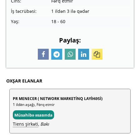
Cins:
Fərq etmir
İş təcrübəsi:
1 ildən 3 ilə qədər
Yaş:
18 - 60
Paylaş:
OXŞAR ELANLAR
PR MENECER ( NETWORK MARKETİNQ LAYİHƏSİ)
1 ildən aşağı, Fərq etmir
Müsahibə əsasında
Tiens şirkəti
, Bakı