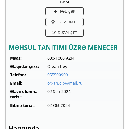
BBM
İRƏLİ ÇƏK
PREMİUM ET
DÜZƏLİŞ ET
MƏHSUL TANITIMI ÜZRƏ MENECER
Maaş:
600-1000 AZN
Əlaqədar şəxs:
Orxan bey
Telefon:
0555009091
Email:
orxan.c.b@mail.ru
Əlavə olunma
02 Sen 2024
tarixi:
Bitmə tarixi:
02 Okt 2024
Haqqında