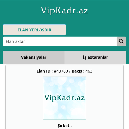
ELAN YERLƏŞDİR
Vakansiyalar
İş axtaranlar
Elan ID :
#43780 /
Baxış
: 463
Şirkət :