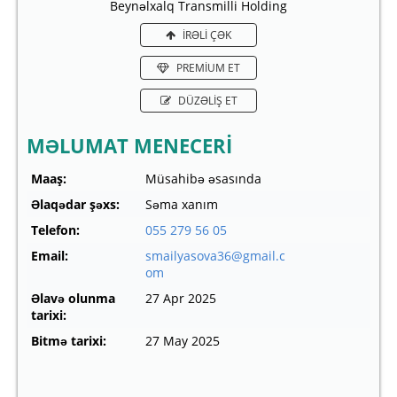
Beynəlxalq Transmilli Holding
İRƏLİ ÇƏK
PREMİUM ET
DÜZƏLİŞ ET
MƏLUMAT MENECERİ
Maaş:
Müsahibə əsasında
Əlaqədar şəxs:
Səma xanım
Telefon:
055 279 56 05
Email:
smailyasova36@gmail.c
om
Əlavə olunma
27 Apr 2025
tarixi:
Bitmə tarixi:
27 May 2025