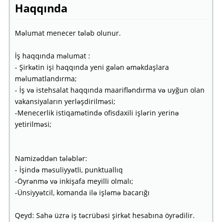
Haqqında
Məlumat menecer tələb olunur.
İş haqqında məlumat :
- Şirkətin işi haqqında yeni gələn əməkdaşlara
məlumatlandırma;
- İş və istehsalat haqqında maarifləndırma və uyğun olan
vakansiyaların yerləşdirilməsi;
-Menecerlik istiqamətində ofisdaxili işlərin yerinə
yetirilməsi;
Namizəddən tələblər:
- İşində məsuliyyətli, punktuallıq
-Öyrənmə və inkişafa meyilli olmalı;
-Ünsiyyətcil, komanda ilə işləmə bacarığı
Qeyd: Sahə üzrə iş təcrübəsi şirkət hesabına öyrədilir.