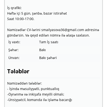
İş qrafiki:
Həftə içi 5 gün, şənbə, bazar istirahət
Saat 10:00-17:00.
Namizədlər CV-lərini smailyasova36@gmail.com adresinə
göndərsin. Və qeyd edilən nömrə ilə əlaqə saxlasın.
İş vaxtı:
Tam İş saatı
Şəhər:
Bakı
Ünvan:
Bakı şəhəri
Tələblər
Namizəddən tələblər:
- İşində məsuliyyətli, punktuallıq
-Öyrənmə və inkişafa meyilli olmalı;
-Ünsiyyətcil, komanda ilə işləmə bacarığı