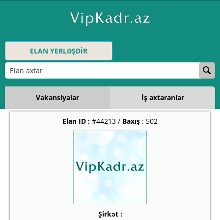
ELAN YERLƏŞDİR
Vakansiyalar
İş axtaranlar
Elan ID :
#44213 /
Baxış
: 502
Şirkət :