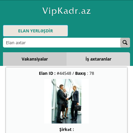
ELAN YERLƏŞDİR
Vakansiyalar
İş axtaranlar
Elan ID :
#44548 /
Baxış
: 78
Şirkət :