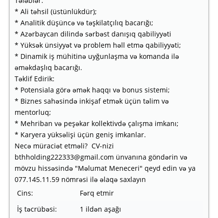
Tələblər:
* Ali təhsil (üstünlükdür);
* Analitik düşüncə və təşkilatçılıq bacarığı;
* Azərbaycan dilində sərbəst danışıq qabiliyyəti
* Yüksək ünsiyyət və problem həll etmə qabiliyyəti;
* Dinamik iş mühitinə uyğunlaşma və komanda ilə
əməkdaşlıq bacarığı.
Təklif Edirik:
* Potensiala görə əmək haqqı və bonus sistemi;
* Biznes sahəsində inkişaf etmək üçün təlim və
mentorluq;
* Mehriban və peşəkar kollektivdə çalışma imkanı;
* Karyera yüksəlişi üçün geniş imkanlar.
Necə müraciət etməli? CV-nizi
bthholding222333@gmail.com ünvanına göndərin və
mövzu hissəsində "Məlumat Meneceri" qeyd edin və ya
077.145.11.59 nömrəsi ilə əlaqə saxlayın
Cins:
Fərq etmir
İş təcrübəsi:
1 ildən aşağı