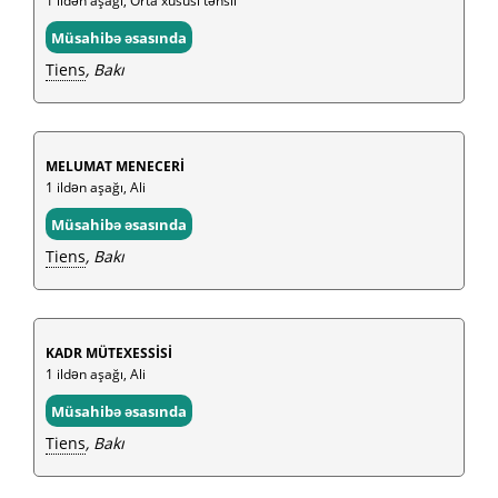
1 ildən aşağı, Orta xüsusi təhsil
Müsahibə əsasında
Tiens
, Bakı
MELUMAT MENECERİ
1 ildən aşağı, Ali
Müsahibə əsasında
Tiens
, Bakı
KADR MÜTEXESSİSİ
1 ildən aşağı, Ali
Müsahibə əsasında
Tiens
, Bakı