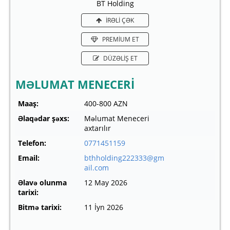
BT Holding
İRƏLİ ÇƏK
PREMİUM ET
DÜZƏLİŞ ET
MƏLUMAT MENECERİ
Maaş:
400-800 AZN
Əlaqədar şəxs:
Məlumat Meneceri
axtarılır
Telefon:
0771451159
Email:
bthholding222333@gm
ail.com
Əlavə olunma
12 May 2026
tarixi:
Bitmə tarixi:
11 İyn 2026