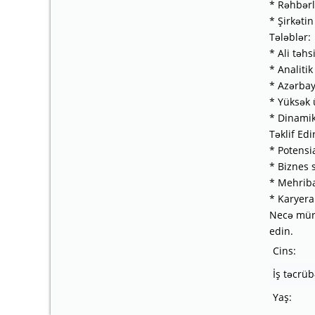
* Rəhbərl
* Şirkəti
Tələblər:
* Ali təhs
* Analitik
* Azərbay
* Yüksək 
* Dinamik
Təklif Edir
* Potensi
* Biznes 
* Mehriba
* Karyera
Necə mür
edin.
Cins:
İş təcrüb
Yaş: