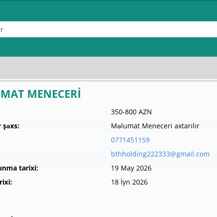
MAT MENECERİ
350-800 AZN
 şəxs:
Məlumat Meneceri axtarılır
0771451159
bthholding222333@gmail.com
unma tarixi:
19 May 2026
ixi:
18 İyn 2026