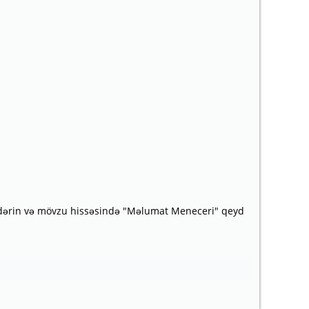
dərin və mövzu hissəsində "Məlumat Meneceri" qeyd