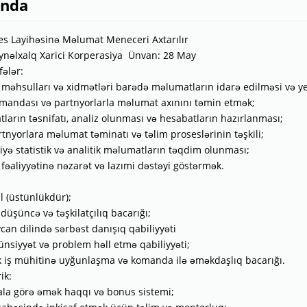
ında
es Layihəsinə Məlumat Meneceri Axtarılır
eynəlxalq Xarici Korperasiya Ünvan: 28 May
fələr:
n məhsulları və xidmətləri barədə məlumatların idarə edilməsi və y
omandası və partnyorlarla məlumat axınını təmin etmək;
ların təsnifatı, analiz olunması və hesabatların hazırlanması;
rtnyorlara məlumat təminatı və təlim proseslərinin təşkili;
iyə statistik və analitik məlumatların təqdim olunması;
n fəaliyyətinə nəzarət və lazımi dəstəyi göstərmək.
il (üstünlükdür);
 düşüncə və təşkilatçılıq bacarığı;
can dilində sərbəst danışıq qabiliyyəti
ünsiyyət və problem həll etmə qabiliyyəti;
 iş mühitinə uyğunlaşma və komanda ilə əməkdaşlıq bacarığı.
ik:
ala görə əmək haqqı və bonus sistemi;