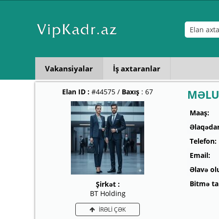
Vakansiyalar
İş axtaranlar
Elan ID :
#44575 /
Baxış
: 67
MƏLU
Maaş:
Əlaqədar
Telefon:
Email:
Əlavə ol
Bitmə tar
Şirkət :
BT Holding
İRƏLİ ÇƏK