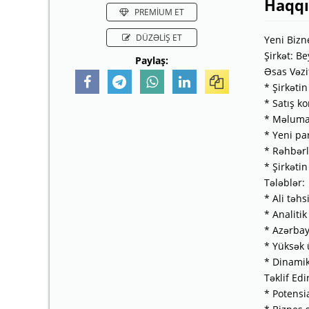
Haqq
PREMİUM ET
DÜZƏLİŞ ET
Yeni Bizn
Şirkət: B
Paylaş:
Əsas Vəzi
* Şirkəti
* Satış k
* Məlumat
* Yeni pa
* Rəhbərl
* Şirkəti
Tələblər:
* Ali təhs
* Analitik
* Azərbay
* Yüksək 
* Dinamik
Təklif Edir
* Potensi