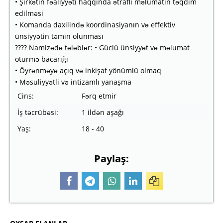
• Şirkətin fəaliyyəti haqqında ətraflı məlumatın təqdim
edilməsi
• Komanda daxilində koordinasiyanın və effektiv
ünsiyyətin təmin olunması
???? Namizədə tələblər: • Güclü ünsiyyət və məlumat
ötürmə bacarığı
• Öyrənməyə açıq və inkişaf yönümlü olmaq
• Məsuliyyətli və intizamlı yanaşma
Cins:
Fərq etmir
İş təcrübəsi:
1 ildən aşağı
Yaş:
18 - 40
Paylaş: