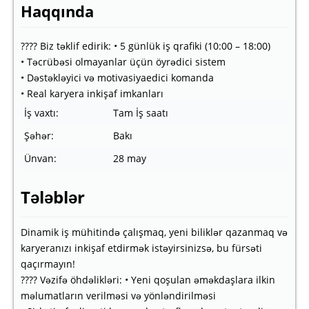
Haqqında
???? Biz təklif edirik: • 5 günlük iş qrafiki (10:00 – 18:00)
• Təcrübəsi olmayanlar üçün öyrədici sistem
• Dəstəkləyici və motivasiyaedici komanda
• Real karyera inkişaf imkanları
İş vaxtı:
Tam İş saatı
Şəhər:
Bakı
Ünvan:
28 may
Tələblər
Dinamik iş mühitində çalışmaq, yeni biliklər qazanmaq və
karyeranızı inkişaf etdirmək istəyirsinizsə, bu fürsəti
qaçırmayın!
???? Vəzifə öhdəlikləri: • Yeni qoşulan əməkdaşlara ilkin
məlumatların verilməsi və yönləndirilməsi