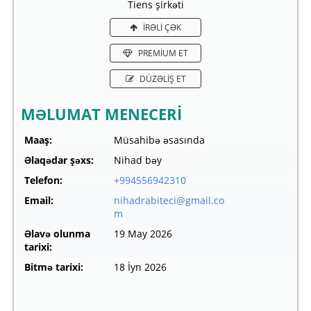
Tiens şirkəti
İRƏLİ ÇƏK
PREMİUM ET
DÜZƏLİŞ ET
MƏLUMAT MENECERİ
Maaş:
Müsahibə əsasında
Əlaqədar şəxs:
Nihad bəy
Telefon:
+994556942310
Email:
nihadrabiteci@gmail.co
m
Əlavə olunma
19 May 2026
tarixi:
Bitmə tarixi:
18 İyn 2026