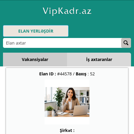
ELAN YERLƏŞDİR
Vakansiyalar
İş axtaranlar
Elan ID :
#44578 /
Baxış
: 52
Şirkət :