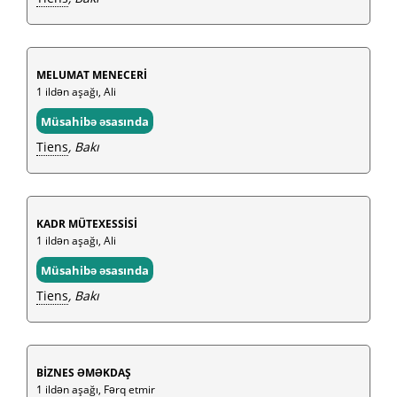
MELUMAT MENECERİ
1 ildən aşağı, Ali
Müsahibə əsasında
Tiens
, Bakı
KADR MÜTEXESSİSİ
1 ildən aşağı, Ali
Müsahibə əsasında
Tiens
, Bakı
BİZNES ƏMƏKDAŞ
1 ildən aşağı, Fərq etmir