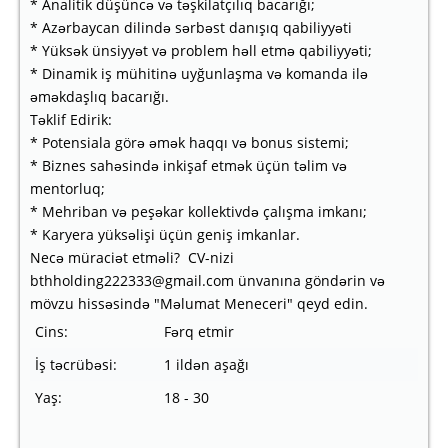
* Analitik düşüncə və təşkilatçılıq bacarığı;
* Azərbaycan dilində sərbəst danışıq qabiliyyəti
* Yüksək ünsiyyət və problem həll etmə qabiliyyəti;
* Dinamik iş mühitinə uyğunlaşma və komanda ilə
əməkdaşlıq bacarığı.
Təklif Edirik:
* Potensiala görə əmək haqqı və bonus sistemi;
* Biznes sahəsində inkişaf etmək üçün təlim və
mentorluq;
* Mehriban və peşəkar kollektivdə çalışma imkanı;
* Karyera yüksəlişi üçün geniş imkanlar.
Necə müraciət etməli? CV-nizi
bthholding222333@gmail.com ünvanına göndərin və
mövzu hissəsində "Məlumat Meneceri" qeyd edin.
Cins:
Fərq etmir
İş təcrübəsi:
1 ildən aşağı
Yaş:
18 - 30