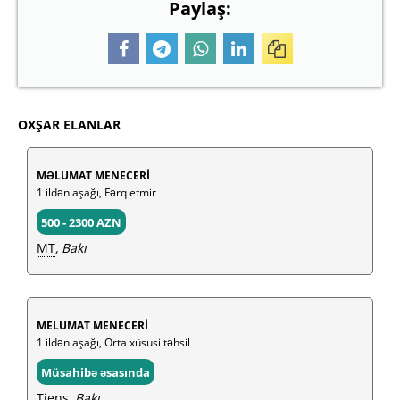
Paylaş:
OXŞAR ELANLAR
MƏLUMAT MENECERİ
1 ildən aşağı, Fərq etmir
500 - 2300 AZN
MT
, Bakı
MELUMAT MENECERİ
1 ildən aşağı, Orta xüsusi təhsil
Müsahibə əsasında
Tiens
, Bakı