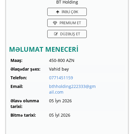
BT Holding
İRƏLİ ÇƏK
PREMİUM ET
DÜZƏLİŞ ET
MƏLUMAT MENECERİ
Maaş:
450-800 AZN
Əlaqədar şəxs:
Vahid bəy
Telefon:
0771451159
Email:
bthholding222333@gm
ail.com
Əlavə olunma
05 İyn 2026
tarixi:
Bitmə tarixi:
05 İyl 2026