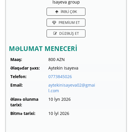
İsayeva group
İRƏLİ ÇƏK
PREMİUM ET
DÜZƏLİŞ ET
MƏLUMAT MENECERİ
Maaş:
800 AZN
Əlaqədar şəxs:
Aytekin Isayeva
Telefon:
0773845026
Email:
aytekinisayeva02@gmai
l.com
Əlavə olunma
10 İyn 2026
tarixi:
Bitmə tarixi:
10 İyl 2026