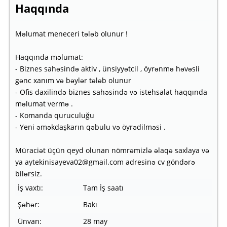
Haqqında
Məlumat meneceri tələb olunur !
Haqqında məlumat:
- Biznes sahəsində aktiv , ünsiyyətcil , öyrənmə həvəsli
gənc xanım və bəylər tələb olunur
- Ofis daxilində biznes sahəsində və istehsalat haqqında
məlumat vermə .
- Komanda quruculuğu
- Yeni əməkdaşkarın qəbulu və öyrədilməsi .
Müraciət üçün qeyd olunan nömrəmizlə əlaqə saxlaya və
ya aytekinisayeva02@gmail.com adresinə cv göndərə
bilərsiz.
İş vaxtı:
Tam İş saatı
Şəhər:
Bakı
Ünvan:
28 may