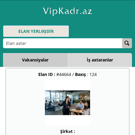
ELAN YERLƏŞDİR
Vakansiyalar
İş axtaranlar
Elan ID :
#44664 /
Baxış
: 124
Şirkət :