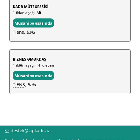
KADR MÜTEXESSİSİ
1 ildən aşağı, Ali
Müsahibə əsasında
Tiens
, Bakı
BİZNES ƏMƏKDAŞ
1 ildən aşağı, Fərq etmir
Müsahibə əsasında
TİENS
, Bakı
destek@vipkadr.az