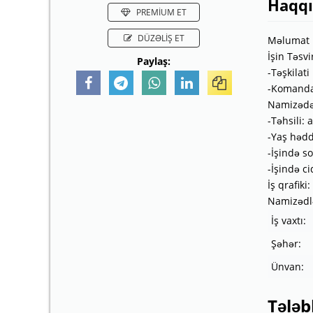
Haqq
PREMİUM ET
DÜZƏLİŞ ET
Məlumat 
İşin Təsvir
Paylaş:
-Təşkilati
-Komandan
Namizədə
-Təhsili: a
-Yaş hədd
-İşində s
-İşində ci
İş qrafiki
Namizədlə
İş vaxtı:
Şəhər:
Ünvan:
Tələb