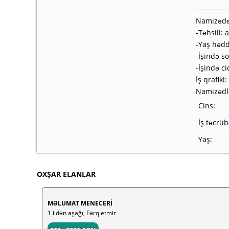
Namizədə
-Təhsili: a
-Yaş hədd
-İşində s
-İşində ci
İş qrafiki
Namizədlə
Cins:
İş təcrüb
Yaş:
OXŞAR ELANLAR
MƏLUMAT MENECERİ
1 ildən aşağı, Fərq etmir