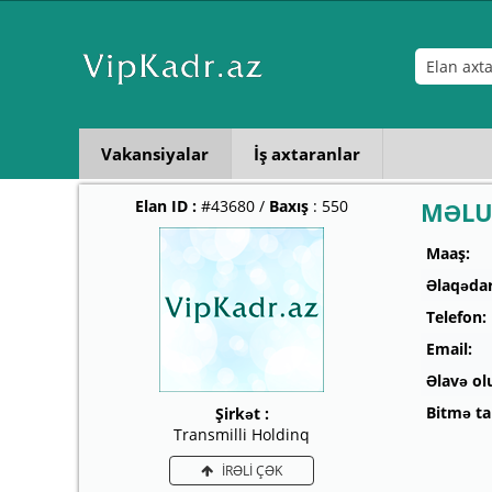
Vakansiyalar
İş axtaranlar
Elan ID :
#43680 /
Baxış
: 550
MƏLU
Maaş:
Əlaqədar
Telefon:
Email:
Əlavə ol
Bitmə tar
Şirkət :
Transmilli Holdinq
İRƏLİ ÇƏK