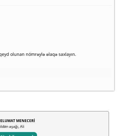
qeyd olunan nömrəylə əlaqə saxlayın.
ELUMAT MENECERİ
ildən aşağı, Ali