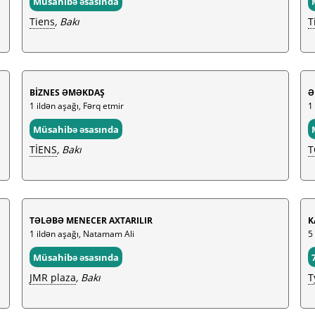
Müsahibə əsasında
Tiens
, Bakı
T
BİZNES ƏMƏKDAŞ
Ə
1 ildən aşağı, Fərq etmir
1
Müsahibə əsasında
TİENS
, Bakı
T
TƏLƏBƏ MENECER AXTARILIR
K
1 ildən aşağı, Natamam Ali
5 
Müsahibə əsasında
JMR plaza
, Bakı
T