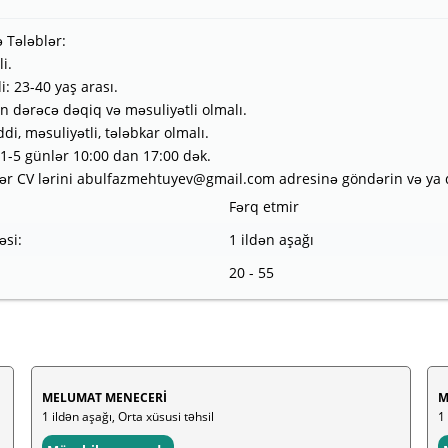
 Tələblər:
li.
i: 23-40 yaş arası.
on dərəcə dəqiq və məsuliyətli olmalı.
ddi, məsuliyətli, tələbkar olmalı.
: 1-5 günlər 10:00 dan 17:00 dək.
r CV lərini abulfazmehtuyev@gmail.com adresinə göndərin və ya 
Fərq etmir
əsi:
1 ildən aşağı
20 - 55
MELUMAT MENECERİ
M
1 ildən aşağı, Orta xüsusi təhsil
1 