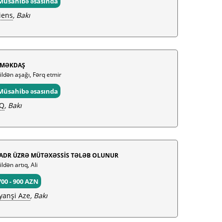
Müsahibə əsasında
iens
, Bakı
MƏKDAŞ
 ildən aşağı, Fərq etmir
Müsahibə əsasında
Q
, Bakı
ADR ÜZRƏ MÜTƏXƏSSİS TƏLƏB OLUNUR
ildən artıq, Ali
700 - 900 AZN
yanşi Aze
, Bakı