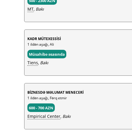
500 - 2300 AZN
MT
, Bakı
KADR MÜTEXESSİSİ
1 ildən aşağı, Ali
Müsahibə əsasında
Tiens
, Bakı
BİZNESDƏ MƏLUMAT MENECERİ
1 ildən aşağı, Fərq etmir
600 - 700 AZN
Empirical Center
, Bakı