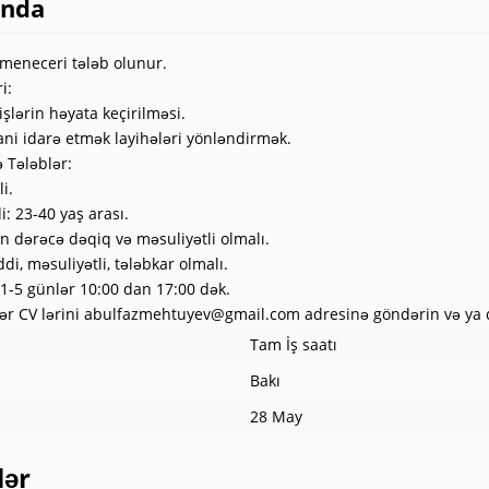
ında
meneceri tələb olunur.
i:
 işlərin həyata keçirilməsi.
i idarə etmək layihələri yönləndirmək.
 Tələblər:
li.
i: 23-40 yaş arası.
on dərəcə dəqiq və məsuliyətli olmalı.
ddi, məsuliyətli, tələbkar olmalı.
: 1-5 günlər 10:00 dan 17:00 dək.
r CV lərini abulfazmehtuyev@gmail.com adresinə göndərin və ya 
Tam İş saatı
Bakı
28 May
lər