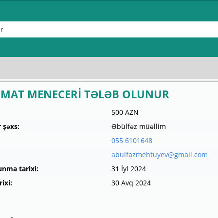
MAT MENECERİ TƏLƏB OLUNUR
500 AZN
 şəxs:
Əbülfəz müəllim
055 6101648
abulfazmehtuyev@gmail.com
unma tarixi:
31 İyl 2024
ixi:
30 Avq 2024