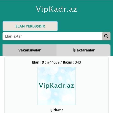
ELAN YERLƏŞDİR
Vakansiyalar
İş axtaranlar
Elan ID :
#44039 /
Baxış
: 343
Şirkət :