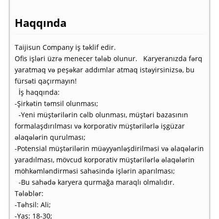
Haqqında
Taijisun Company iş təklif edir.
Ofis işləri üzrə menecer tələb olunur. Karyeranızda fərq
yaratmaq və peşəkar addımlar atmaq istəyirsinizsə, bu
fürsəti qaçırmayın!
İş haqqında:
-Şirkətin təmsil olunması;
-Yeni müştərilərin cəlb olunması, müştəri bazasının
formalaşdırılması və korporativ müştərilərlə işgüzar
əlaqələrin qurulması;
-Potensial müştərilərin müəyyənləşdirilməsi və əlaqələrin
yaradılması, mövcud korporativ müştərilərlə əlaqələrin
möhkəmləndirməsi sahəsində işlərin aparılması;
-Bu sahədə karyera qurmağa maraqlı olmalıdır.
Tələblər:
-Təhsil: Ali;
-Yaş: 18-30;