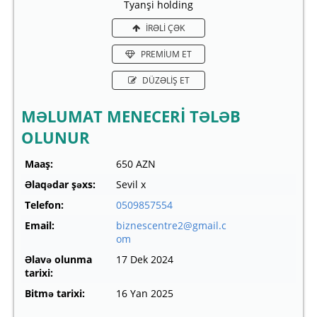
Tyanşi holding
İRƏLİ ÇƏK
PREMİUM ET
DÜZƏLİŞ ET
MƏLUMAT MENECERİ TƏLƏB
OLUNUR
Maaş:
650 AZN
Əlaqədar şəxs:
Sevil x
Telefon:
0509857554
Email:
biznescentre2@gmail.c
om
Əlavə olunma
17 Dek 2024
tarixi:
Bitmə tarixi:
16 Yan 2025