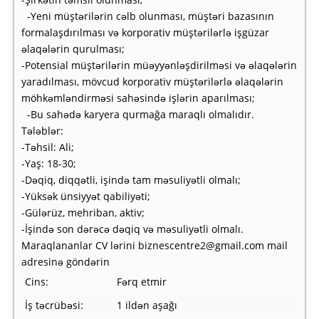
-Yeni müştərilərin cəlb olunması, müştəri bazasının
formalaşdırılması və korporativ müştərilərlə işgüzar
əlaqələrin qurulması;
-Potensial müştərilərin müəyyənləşdirilməsi və əlaqələrin
yaradılması, mövcud korporativ müştərilərlə əlaqələrin
möhkəmləndirməsi sahəsində işlərin aparılması;
-Bu sahədə karyera qurmağa maraqlı olmalıdır.
Tələblər:
-Təhsil: Ali;
-Yaş: 18-30;
-Dəqiq, diqqətli, işində tam məsuliyətli olmalı;
-Yüksək ünsiyyət qabiliyəti;
-Gülərüz, mehriban, aktiv;
-İşində son dərəcə dəqiq və məsuliyətli olmalı.
Maraqlananlar CV lərini biznescentre2@gmail.com mail
adresinə göndərin
Cins:
Fərq etmir
İş təcrübəsi:
1 ildən aşağı