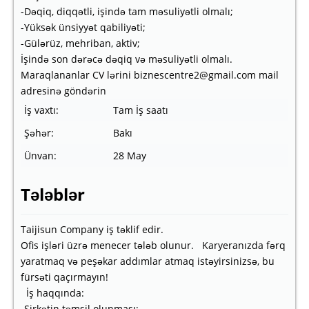
-Dəqiq, diqqətli, işində tam məsuliyətli olmalı;
-Yüksək ünsiyyət qabiliyəti;
-Gülərüz, mehriban, aktiv;
İşində son dərəcə dəqiq və məsuliyətli olmalı.
Maraqlananlar CV lərini biznescentre2@gmail.com mail
adresinə göndərin
İş vaxtı:
Tam İş saatı
Şəhər:
Bakı
Ünvan:
28 May
Tələblər
Taijisun Company iş təklif edir.
Ofis işləri üzrə menecer tələb olunur. Karyeranızda fərq
yaratmaq və peşəkar addımlar atmaq istəyirsinizsə, bu
fürsəti qaçırmayın!
İş haqqında:
-Şirkətin təmsil olunması;