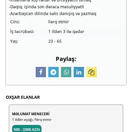
-Dəqiq, işində son dərəcə məsuliyyətli
-Azərbaycan dilində səlis danışıq və yazmaq
Cins:
Fərq etmir
İş təcrübəsi:
1 ildən 3 ilə qədər
Yaş:
23 - 65
Paylaş:
OXŞAR ELANLAR
MƏLUMAT MENECERİ
1 ildən aşağı, Fərq etmir
500 - 2300 AZN