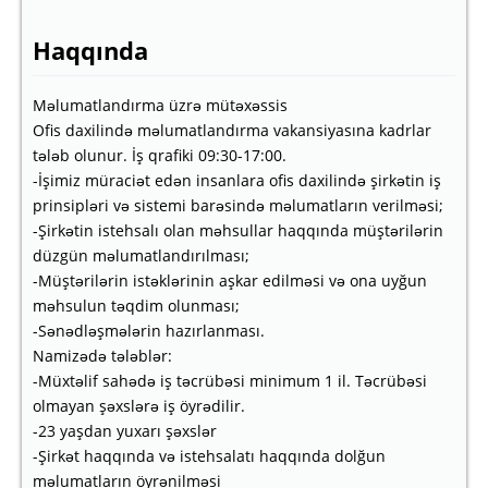
Haqqında
Məlumatlandırma üzrə mütəxəssis
Ofis daxilində məlumatlandırma vakansiyasına kadrlar
tələb olunur. İş qrafiki 09:30-17:00.
-İşimiz müraciət edən insanlara ofis daxilində şirkətin iş
prinsipləri və sistemi barəsində məlumatların verilməsi;
-Şirkətin istehsalı olan məhsullar haqqında müştərilərin
düzgün məlumatlandırılması;
-Müştərilərin istəklərinin aşkar edilməsi və ona uyğun
məhsulun təqdim olunması;
-Sənədləşmələrin hazırlanması.
Namizədə tələblər:
-Müxtəlif sahədə iş təcrübəsi minimum 1 il. Təcrübəsi
olmayan şəxslərə iş öyrədilir.
-23 yaşdan yuxarı şəxslər
-Şirkət haqqında və istehsalatı haqqında dolğun
məlumatların öyrənilməsi