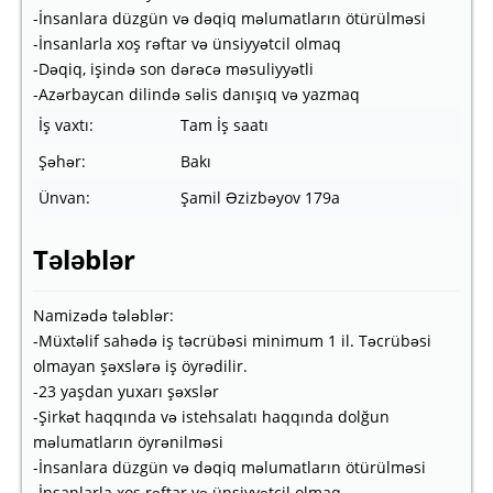
-İnsanlara düzgün və dəqiq məlumatların ötürülməsi
-İnsanlarla xoş rəftar və ünsiyyətcil olmaq
-Dəqiq, işində son dərəcə məsuliyyətli
-Azərbaycan dilində səlis danışıq və yazmaq
İş vaxtı:
Tam İş saatı
Şəhər:
Bakı
Ünvan:
Şamil Əzizbəyov 179a
Tələblər
Namizədə tələblər:
-Müxtəlif sahədə iş təcrübəsi minimum 1 il. Təcrübəsi
olmayan şəxslərə iş öyrədilir.
-23 yaşdan yuxarı şəxslər
-Şirkət haqqında və istehsalatı haqqında dolğun
məlumatların öyrənilməsi
-İnsanlara düzgün və dəqiq məlumatların ötürülməsi
-İnsanlarla xoş rəftar və ünsiyyətcil olmaq