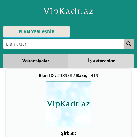
ELAN YERLƏŞDİR
Vakansiyalar
İş axtaranlar
Elan ID :
#43958 /
Baxış
: 419
Şirkət :