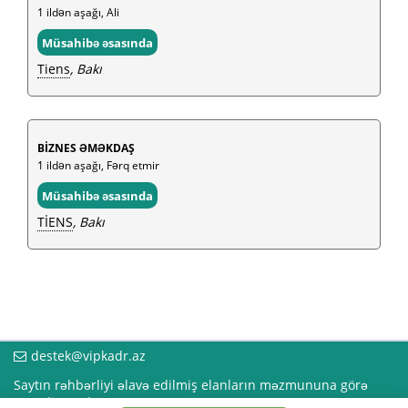
1 ildən aşağı, Ali
Müsahibə əsasında
Tiens
, Bakı
BİZNES ƏMƏKDAŞ
1 ildən aşağı, Fərq etmir
Müsahibə əsasında
TİENS
, Bakı
destek@vipkadr.az
Saytın rəhbərliyi əlavə edilmiş elanların məzmununa görə
məsuliyyət daşımır!