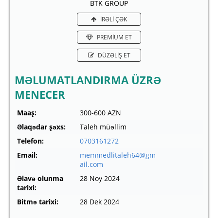
BTK GROUP
İRƏLİ ÇƏK
PREMİUM ET
DÜZƏLİŞ ET
MƏLUMATLANDIRMA ÜZRƏ
MENECER
Maaş:
300-600 AZN
Əlaqədar şəxs:
Taleh müəllim
Telefon:
0703161272
Email:
memmedlitaleh64@gm
ail.com
Əlavə olunma
28 Noy 2024
tarixi:
Bitmə tarixi:
28 Dek 2024