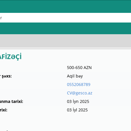
FİZƏÇİ
500-650 AZN
 şəxs:
Aqil bəy
0552068789
CV@gesco.az
unma tarixi:
03 İyn 2025
ixi:
03 İyl 2025