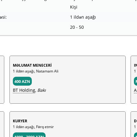
Kişi
əsi:
1 ildən aşağı
20 - 50
MƏLUMAT MENECERİ
I
1 ildən aşağı, Natamam Ali
1
400 AZN
BT Holding
, Bakı
A
KURYER
D
1 ildən aşağı, Fərq etmir
1