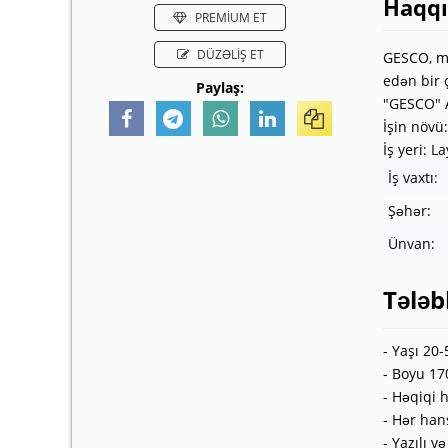
Haqq
PREMİUM ET
DÜZƏLİŞ ET
GESCO, mü
edən bir 
Paylaş:
"GESCO" A
İşin növü:
İş yeri: 
İş vaxtı:
Şəhər:
Ünvan:
Tələb
- Yaşı 20-
- Boyu 17
- Həqiqi 
- Hər han
- Yazılı 