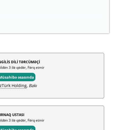
NGİLİS DİLİ TƏRCÜMƏÇİ
 ildən 3 ilə qədər, Fərq etmir
Müsahibə əsasında
zTürk Holding
, Bakı
IRNAQ USTASI
 ildən 3 ilə qədər, Fərq etmir