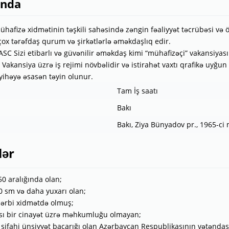
ında
hafizə xidmətinin təşkili sahəsində zəngin fəaliyyət təcrübəsi və öz
çox tərəfdaş qurum və şirkətlərlə əməkdaşlıq edir.
SC Sizi etibarlı və güvənilir əməkdaş kimi “mühafizəçi” vakansiyası
 Vakansiya üzrə iş rejimi növbəlidir və istirahət vaxtı qrafikə uyğun
Layihəyə əsasən təyin olunur.
Tam İş saatı
Bakı
Bakı, Ziya Bünyadov pr., 1965-ci
lər
50 aralığında olan;
0 sm və daha yuxarı olan;
hərbi xidmətdə olmuş;
sı bir cinayət üzrə məhkumluğu olmayan;
və şifahi ünsiyyət bacarığı olan Azərbaycan Respublikasının vətəndaş