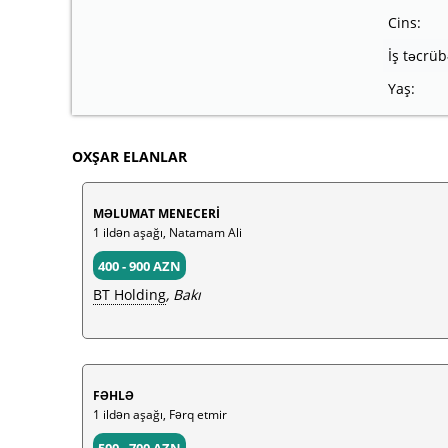
Cins:
İş təcrüb
Yaş:
OXŞAR ELANLAR
MƏLUMAT MENECERİ
1 ildən aşağı, Natamam Ali
400 - 900 AZN
BT Holding
, Bakı
FƏHLƏ
1 ildən aşağı, Fərq etmir