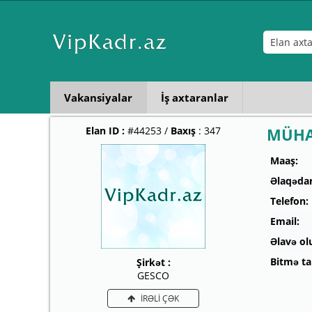
Vakansiyalar
İş axtaranlar
Elan ID :
#44253 /
Baxış
: 347
MÜHA
Maaş:
Əlaqədar
Telefon:
Email:
Əlavə ol
Bitmə tar
Şirkət :
GESCO
İRƏLİ ÇƏK