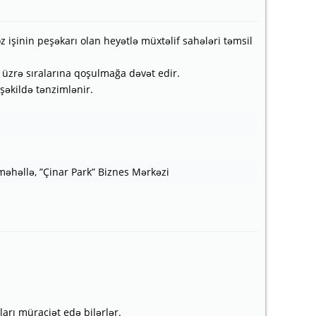
 işinin peşəkarı olan heyətlə müxtəlif sahələri təmsil
 üzrə sıralarına qoşulmağa dəvət edir.
 şəkildə tənzimlənir.
 məhəllə, ”Çinar Park” Biznes Mərkəzi
ları müraciət edə bilərlər.