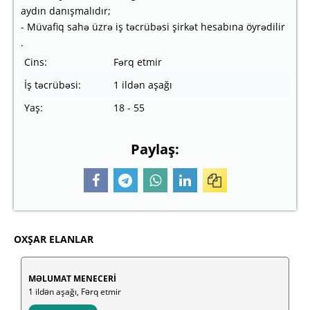
aydın danışmalıdır;
- Müvafiq sahə üzrə iş təcrübəsi şirkət hesabına öyrədilir
.
Cins:
Fərq etmir
İş təcrübəsi:
1 ildən aşağı
Yaş:
18 - 55
Paylaş:
OXŞAR ELANLAR
MƏLUMAT MENECERİ
1 ildən aşağı, Fərq etmir