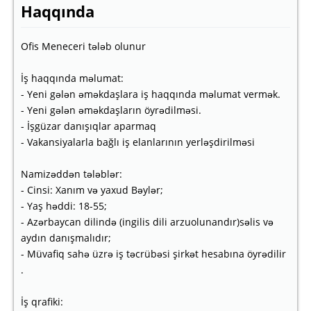
Haqqında
Ofis Meneceri tələb olunur
İş haqqında məlumat:
- Yeni gələn əməkdaşlara iş haqqında məlumat vermək.
- Yeni gələn əməkdaşların öyrədilməsi.
- İşgüzar danışıqlar aparmaq
- Vakansiyalarla bağlı iş elanlarının yerləşdirilməsi
Namizəddən tələblər:
- Cinsi: Xanım və yaxud Bəylər;
- Yaş həddi: 18-55;
- Azərbaycan dilində (ingilis dili arzuolunandır)səlis və
aydın danışmalıdır;
- Müvafiq sahə üzrə iş təcrübəsi şirkət hesabına öyrədilir
.
İş qrafiki: