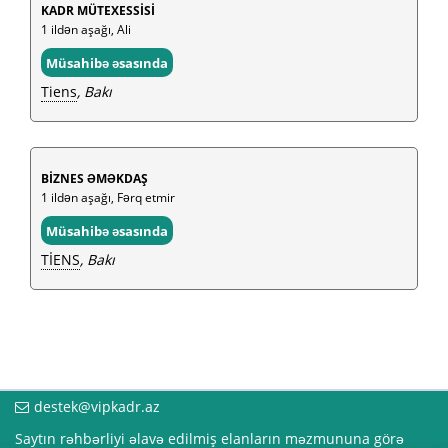
KADR MÜTEXESSİSİ
1 ildən aşağı, Ali
Müsahibə əsasında
Tiens
, Bakı
BİZNES ƏMƏKDAŞ
1 ildən aşağı, Fərq etmir
Müsahibə əsasında
TİENS
, Bakı
destek@vipkadr.az
Saytın rəhbərliyi əlavə edilmiş elanların məzmununa görə