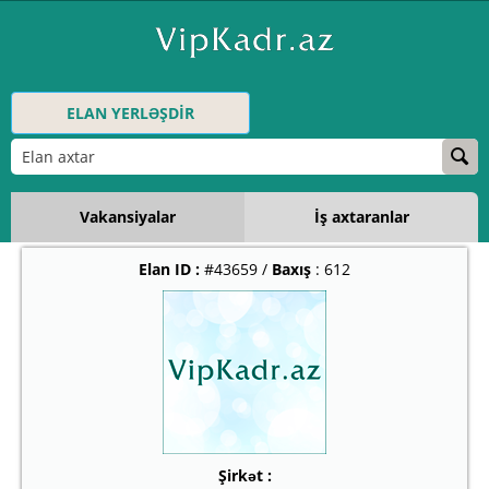
ELAN YERLƏŞDİR
Vakansiyalar
İş axtaranlar
Elan ID :
#43659 /
Baxış
: 612
Şirkət :