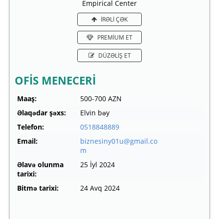
Empirical Center
İRƏLİ ÇƏK
PREMİUM ET
DÜZƏLİŞ ET
OFİS MENECERİ
Maaş:
500-700 AZN
Əlaqədar şəxs:
Elvin bəy
Telefon:
0518848889
Email:
biznesiny01u@gmail.co
m
Əlavə olunma
25 İyl 2024
tarixi:
Bitmə tarixi:
24 Avq 2024