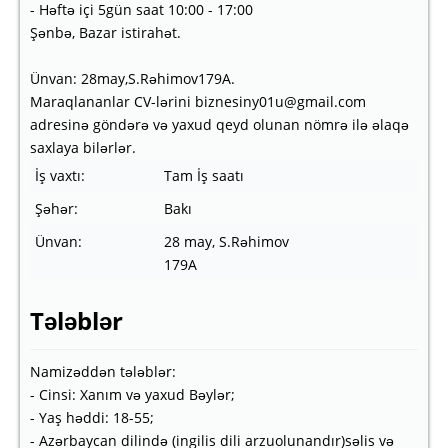
- Həftə içi 5gün saat 10:00 - 17:00
Şənbə, Bazar istirahət.
Ünvan: 28may,S.Rəhimov179A.
Maraqlananlar CV-lərini biznesiny01u@gmail.com
adresinə göndərə və yaxud qeyd olunan nömrə ilə əlaqə
saxlaya bilərlər.
İş vaxtı:
Tam İş saatı
Şəhər:
Bakı
Ünvan:
28 may, S.Rəhimov
179A
Tələblər
Namizəddən tələblər:
- Cinsi: Xanım və yaxud Bəylər;
- Yaş həddi: 18-55;
- Azərbaycan dilində (ingilis dili arzuolunandır)səlis və