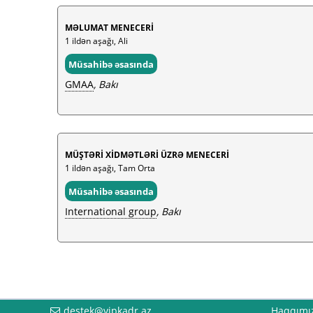
MƏLUMAT MENECERİ
1 ildən aşağı, Ali
Müsahibə əsasında
GMAA
, Bakı
MÜŞTƏRİ XİDMƏTLƏRİ ÜZRƏ MENECERİ
1 ildən aşağı, Tam Orta
Müsahibə əsasında
International group
, Bakı
destek@vipkadr.az
Haqqımı