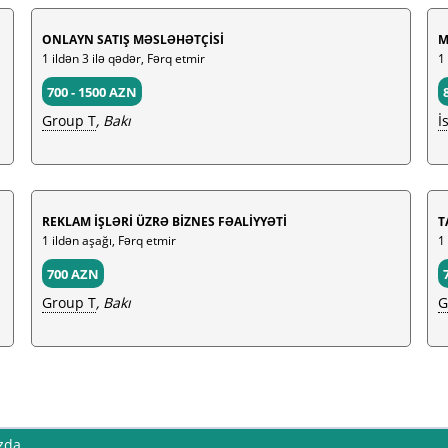
ONLAYN SATIŞ MƏSLƏHƏTÇİSİ
M
1 ildən 3 ilə qədər, Fərq etmir
1 
700 - 1500 AZN
Group T
, Bakı
İ
REKLAM İŞLƏRİ ÜZRƏ BİZNES FƏALİYYƏTİ
T
1 ildən aşağı, Fərq etmir
1
700 AZN
Group T
, Bakı
G
zda