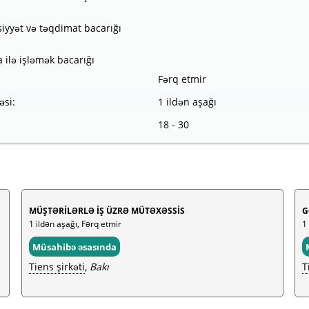
siyyət və təqdimat bacarığı
ilə işləmək bacarığı
Fərq etmir
əsi:
1 ildən aşağı
18 - 30
MÜŞTƏRİLƏRLƏ İŞ ÜZRƏ MÜTƏXƏSSİS
G
1 ildən aşağı, Fərq etmir
1
Müsahibə əsasında
Tiens şirkəti
, Bakı
T