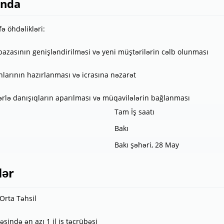
ında
ə öhdəlikləri:
bazasının genişləndirilməsi və yeni müştərilərin cəlb olunması
anlarının hazırlanması və icrasına nəzarət
ərlə danışıqların aparılması və müqavilələrin bağlanması
Tam İş saatı
Bakı
Bakı şəhəri, 28 May
lər
 Orta Təhsil
əsində ən azı 1 il iş təcrübəsi