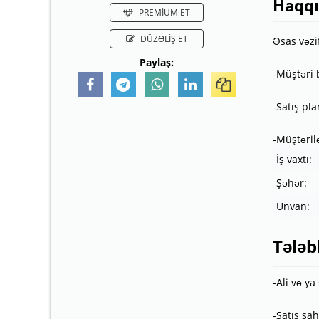
Haqq
PREMİUM ET
DÜZƏLİŞ ET
Əsas vəzif
Paylaş:
-Müştəri 
-Satış pl
-Müştəril
İş vaxtı:
Şəhər:
Ünvan:
Tələb
-Ali və ya
-Satış sah