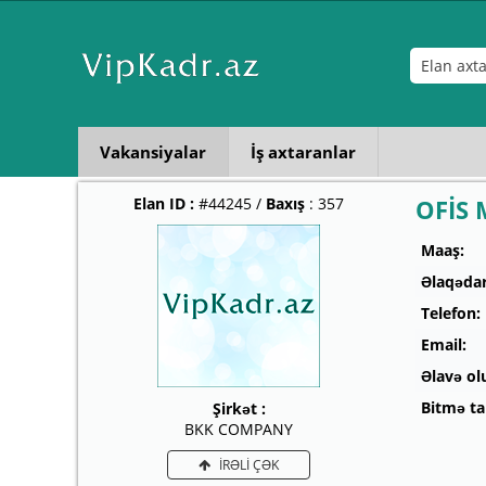
Vakansiyalar
İş axtaranlar
Elan ID :
#44245 /
Baxış
: 357
OFİS 
Maaş:
Əlaqədar
Telefon:
Email:
Əlavə ol
Bitmə tar
Şirkət :
BKK COMPANY
İRƏLİ ÇƏK