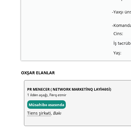
-Yaxşı ün
-Komanda 
Cins:
İş təcrüb
Yaş:
OXŞAR ELANLAR
PR MENECER ( NETWORK MARKETİNQ LAYİHƏSİ)
1 ildən aşağı, Fərq etmir
Müsahibə əsasında
Tiens şirkəti
, Bakı