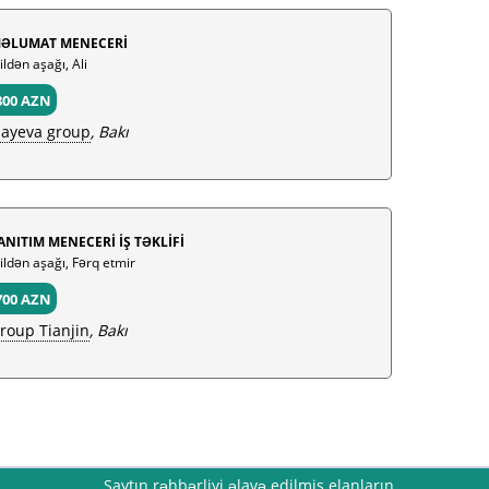
ƏLUMAT MENECERİ
ildən aşağı, Ali
800 AZN
sayeva group
, Bakı
ANITIM MENECERİ İŞ TƏKLİFİ
 ildən aşağı, Fərq etmir
700 AZN
roup Tianjin
, Bakı
Saytın rəhbərliyi əlavə edilmiş elanların