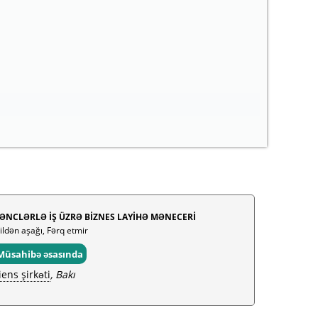
ƏNCLƏRLƏ İŞ ÜZRƏ BİZNES LAYİHƏ MƏNECERİ
 ildən aşağı, Fərq etmir
Müsahibə əsasında
iens şirkəti
, Bakı