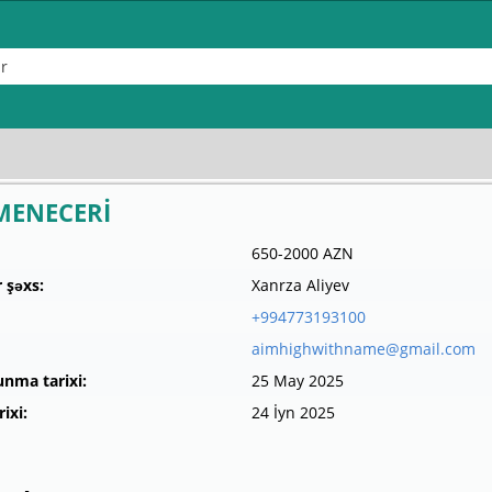
MENECERİ
650-2000 AZN
 şəxs:
Xanrza Aliyev
+994773193100
aimhighwithname@gmail.com
unma tarixi:
25 May 2025
ixi:
24 İyn 2025