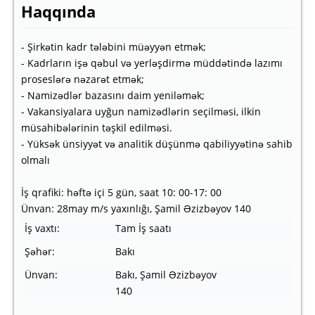
Haqqında
- Şirkətin kadr tələbini müəyyən etmək;
- Kadrların işə qəbul və yerləşdirmə müddətində lazımı
proseslərə nəzarət etmək;
- Namizədlər bazasını daim yeniləmək;
- Vakansiyalara uyğun namizədlərin seçilməsi, ilkin
müsahibələrinin təşkil edilməsi.
- Yüksək ünsiyyət və analitik düşünmə qabiliyyətinə sahib
olmalı
İş qrafiki: həftə içi 5 gün, saat 10: 00-17: 00
Ünvan: 28may m/s yaxınlığı, Şamil Əzizbəyov 140
İş vaxtı:
Tam İş saatı
Şəhər:
Bakı
Ünvan:
Bakı, Şamil Əzizbəyov
140