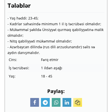
Tələblər
- Yaş həddi: 23-45;
- Kadrlar sahəsində minimum 1 il iş təcrübəsi olmalıdır;
- Mükəmməl şəkildə Ünsiyyət qurmaq qabiliyyətinə malik
olmalıdır;
- Nitq qabiliyyəti mükəmməl olmalıdır;
- Azərbaycan dilində (rus dili arzuolunandır) səlis və
aydın danışmalıdır.
Cins:
Fərq etmir
İş təcrübəsi:
1 ildən aşağı
Yaş:
18 - 45
Paylaş: