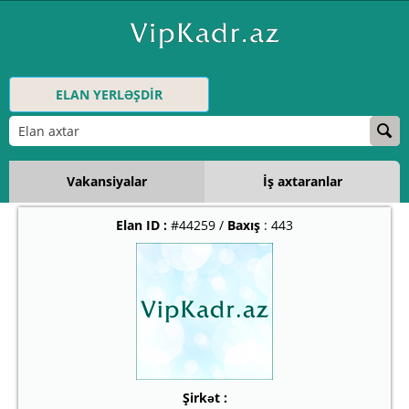
ELAN YERLƏŞDİR
Vakansiyalar
İş axtaranlar
Elan ID :
#44259 /
Baxış
: 443
Şirkət :