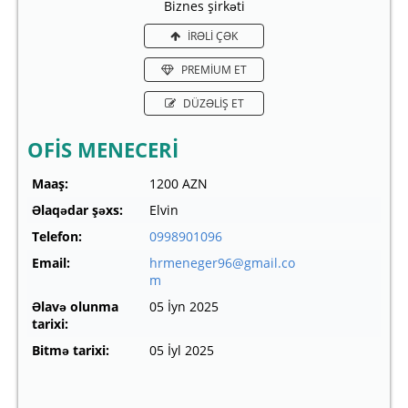
Biznes şirkəti
İRƏLİ ÇƏK
PREMİUM ET
DÜZƏLİŞ ET
OFİS MENECERİ
Maaş:
1200 AZN
Əlaqədar şəxs:
Elvin
Telefon:
0998901096
Email:
hrmeneger96@gmail.co
m
Əlavə olunma
05 İyn 2025
tarixi:
Bitmə tarixi:
05 İyl 2025