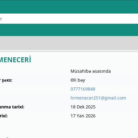
MENECERİ
Müsahibə əsasında
 şəxs:
Əli bəy
0777169848
hrmenecer251@gmail.com
unma tarixi:
18 Dek 2025
ixi:
17 Yan 2026