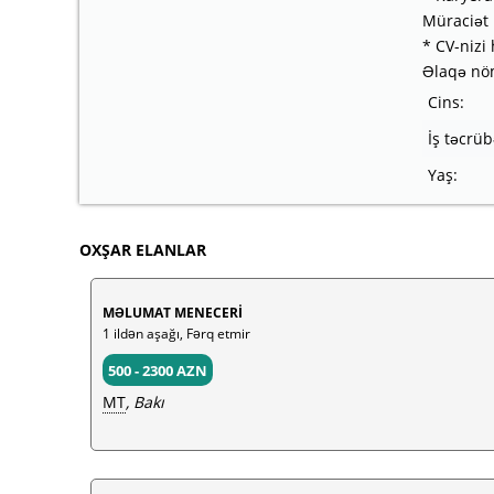
Müraciət 
* CV-niz
Əlaqə nöm
Cins:
İş təcrüb
Yaş:
OXŞAR ELANLAR
MƏLUMAT MENECERİ
1 ildən aşağı, Fərq etmir
500 - 2300 AZN
MT
, Bakı