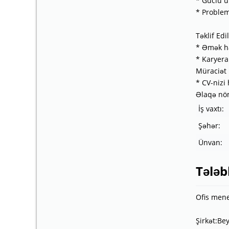
* Güclü ün
* Problem
Təklif Edil
* Əmək h
* Karyera
Müraciət 
* CV-niz
Əlaqə nöm
İş vaxtı:
Şəhər:
Ünvan:
Tələb
Ofis mene
Şirkət:Be