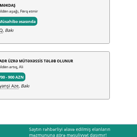
MƏKDAŞ
 ildən aşağı, Fərq etmir
Müsahibə əsasında
Q
, Bakı
ADR ÜZRƏ MÜTƏXƏSSİS TƏLƏB OLUNUR
ildən artıq, Ali
700 - 900 AZN
yanşi Aze
, Bakı
Saytın rəhbərliyi əlavə edilmiş elanların
məzmununa görə məsuliyyət daşımır!