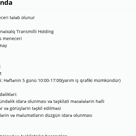
ında
ceri tələb olunur
ynəlxalq Transmilli Holding
is meneceri
8may
:
t
iki: Həftənin 5 günü 10:00-17:00(yarım iş qrafiki mümkündür)
əlikləri:
gündəlik idarə olunması və təşkilati məsələlərin həlli
ər və görüşlərin təşkil edilməsi
lərin və məlumatların düzgün idarə olunması