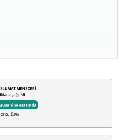
ELUMAT MENECERİ
ildən aşağı, Ali
Müsahibə əsasında
iens
, Bakı