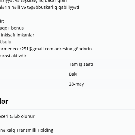
siyyət və təşkilatçılıq bacarıqları
lərin həlli və təşəbbüskarlıq qabiliyyəti
ir:
aqqı+bonus
 inkişafı imkanları
Üsulu:
i hrmenecer251@gmail.com adresinə göndərin.
rəsi aktivdir.
Tam İş saatı
Bakı
28-may
lər
ceri tələb olunur
ynəlxalq Transmilli Holding