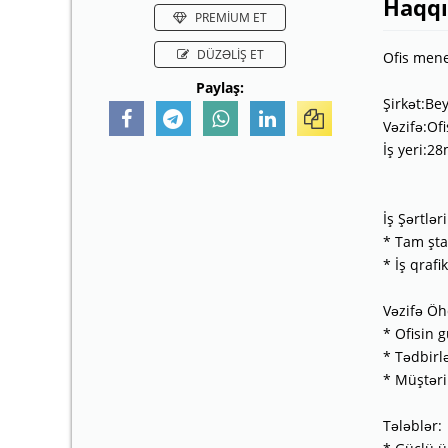
Haqq
PREMİUM ET
DÜZƏLİŞ ET
Ofis mene
Paylaş:
Şirkət:Be
Vəzifə:Of
İş yeri:2
İş Şərtləri
* Tam şta
* İş qraf
Vəzifə Öhd
* Ofisin 
* Tədbirl
* Müştəri
Tələblər: