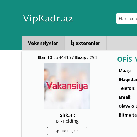
Vakansiyalar
İş axtaranlar
Elan ID :
#44415 /
Baxış
: 294
OFİS 
Maaş:
Əlaqədar
Telefon:
Email:
Əlavə ol
Bitmə tar
Şirkət :
BT-Holding
İRƏLİ ÇƏK