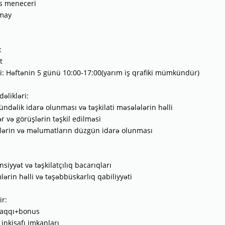
is meneceri
8may
:
t
iki: Həftənin 5 günü 10:00-17:00(yarım iş qrafiki mümkündür)
əlikləri:
gündəlik idarə olunması və təşkilati məsələlərin həlli
ər və görüşlərin təşkil edilməsi
lərin və məlumatların düzgün idarə olunması
siyyət və təşkilatçılıq bacarıqları
lərin həlli və təşəbbüskarlıq qabiliyyəti
ir:
aqqı+bonus
 inkişafı imkanları