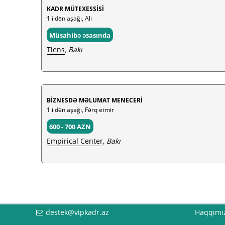
KADR MÜTEXESSİSİ
1 ildən aşağı, Ali
Müsahibə əsasında
Tiens
, Bakı
BİZNESDƏ MƏLUMAT MENECERİ
1 ildən aşağı, Fərq etmir
600 - 700 AZN
Empirical Center
, Bakı
destek@vipkadr.az
Haqqımı