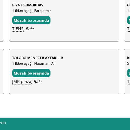
BİZNES ƏMƏKDAŞ
Ə
1 ildən aşağı, Fərq etmir
1
Müsahibə əsasında
TİENS
, Bakı
T
TƏLƏBƏ MENECER AXTARILIR
K
1 ildən aşağı, Natamam Ali
5 
Müsahibə əsasında
JMR plaza
, Bakı
T
zda