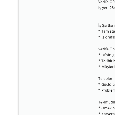
Vəzifə:Of
İş yeri:2
İş Şərtləri
* Tam şta
* İş qraf
Vəzifə Öhd
* Ofisin 
* Tədbirl
* Müştəri
Tələblər:
* Güclü ün
* Problem
Təklif Edil
* Əmək h
* Karyera