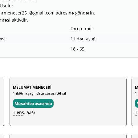
Üsulu:
i hrmenecer251@gmail.com adresinə göndərin.
rəsi aktivdir.
Fərq etmir
əsi:
1 ildən aşağı
18 - 65
MELUMAT MENECERİ
M
1 ildən aşağı, Orta xüsusi təhsil
1 
Müsahibə əsasında
Tiens
, Bakı
T