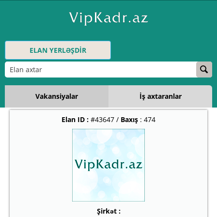
ELAN YERLƏŞDİR
Vakansiyalar
İş axtaranlar
Elan ID :
#43647 /
Baxış
: 474
Şirkət :