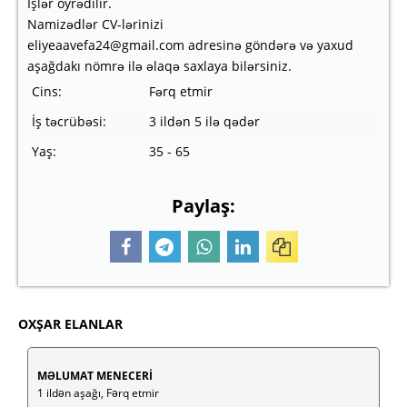
İşlər öyrədilir.
Namizədlər CV-lərinizi
eliyeaavefa24@gmail.com adresinə göndərə və yaxud
aşağdakı nömrə ilə əlaqə saxlaya bilərsiniz.
Cins:
Fərq etmir
İş təcrübəsi:
3 ildən 5 ilə qədər
Yaş:
35 - 65
Paylaş:
OXŞAR ELANLAR
MƏLUMAT MENECERİ
1 ildən aşağı, Fərq etmir