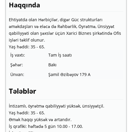
Haqqında
Ehtiyatda olan Hərbiçilər, digər Güc strukturları
əməkdaşları və eləcə də Rəhbərlik, Öyrətmə, Ünsiyyət
qabiliyyəti olan şəxslər üçün Xarici Biznes şirkətində Ofis
işləri təklif olunur.
Yaş həddi: 35 - 65.
İş vaxtı:
Tam İş saatı
Şəhər:
Bakı
Ünvan:
Şamil Əzibəyov 179 A
Tələblər
İntizamlı, öyrətmə qabiliyyəti yüksək, ünsiyyətçil.
Yaş həddi: 35 - 65.
Əmək haqqı yüksək və artandır.
İş qrafiki: həftədə 5 gün 10.00 - 17.00.