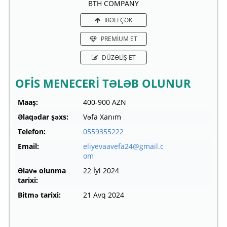
BTH COMPANY
İRƏLİ ÇƏK
PREMİUM ET
DÜZƏLİŞ ET
OFİS MENECERİ TƏLƏB OLUNUR
Maaş:
400-900 AZN
Əlaqədar şəxs:
Vəfa Xanım
Telefon:
0559355222
Email:
eliyevaavefa24@gmail.c
om
Əlavə olunma
22 İyl 2024
tarixi:
Bitmə tarixi:
21 Avq 2024