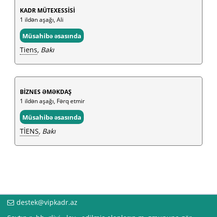
KADR MÜTEXESSİSİ
1 ildən aşağı, Ali
Müsahibə əsasında
Tiens
, Bakı
BİZNES ƏMƏKDAŞ
1 ildən aşağı, Fərq etmir
Müsahibə əsasında
TİENS
, Bakı
destek@vipkadr.az