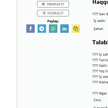
Haqq
PREMİUM ET
DÜZƏLİŞ ET
???? Sən 
İş vaxtı:
Paylaş:
Şəhər:
Tələb
???? İş s
???? Təcr
???? Gəli
???? Yaş 
???? İş va
???? Koma
???? Əgər
Cins:
İş təcrüb