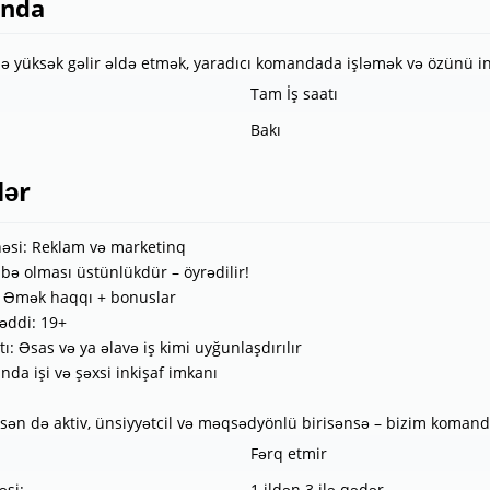
ında
də yüksək gəlir əldə etmək, yaradıcı komandada işləmək və özünü in
Tam İş saatı
Bakı
lər
ahəsi: Reklam və marketinq
übə olması üstünlükdür – öyrədilir!
r: Əmək haqqı + bonuslar
həddi: 19+
xtı: Əsas və ya əlavə iş kimi uyğunlaşdırılır
nda işi və şəxsi inkişaf imkanı
 sən də aktiv, ünsiyyətcil və məqsədyönlü birisənsə – bizim komand
Fərq etmir
əsi:
1 ildən 3 ilə qədər