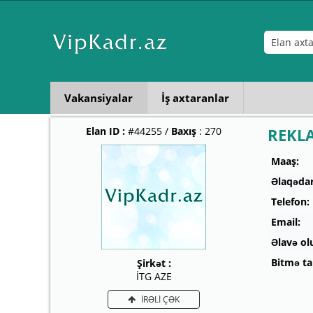
Vakansiyalar
İş axtaranlar
Elan ID :
#44255 /
Baxış
: 270
REKL
Maaş:
Əlaqədar
Telefon:
Email:
Əlavə ol
Bitmə tar
Şirkət :
İTG AZE
İRƏLİ ÇƏK