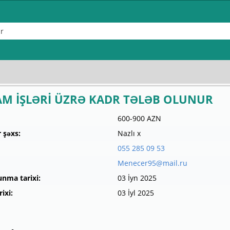
AM İŞLƏRİ ÜZRƏ KADR TƏLƏB OLUNUR
600-900 AZN
 şəxs:
Nazlı x
055 285 09 53
Menecer95@mail.ru
unma tarixi:
03 İyn 2025
ixi:
03 İyl 2025