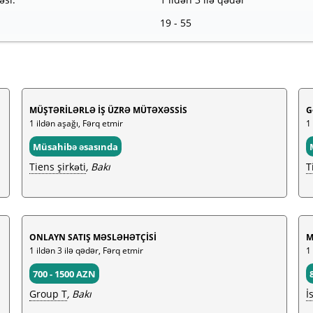
19 - 55
MÜŞTƏRİLƏRLƏ İŞ ÜZRƏ MÜTƏXƏSSİS
G
1 ildən aşağı, Fərq etmir
1
Müsahibə əsasında
Tiens şirkəti
, Bakı
T
ONLAYN SATIŞ MƏSLƏHƏTÇİSİ
M
1 ildən 3 ilə qədər, Fərq etmir
1 
700 - 1500 AZN
Group T
, Bakı
İ