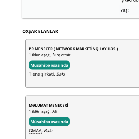
Yaş:
OXŞAR ELANLAR
PR MENECER ( NETWORK MARKETİNQ LAYİHƏSİ)
1 ildən aşağı, Fərq etmir
Müsahibə əsasında
Tiens şirkəti
, Bakı
MƏLUMAT MENECERİ
1 ildən aşağı, Ali
Müsahibə əsasında
GMAA
, Bakı