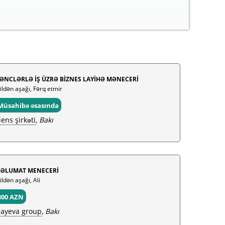
ƏNCLƏRLƏ İŞ ÜZRƏ BİZNES LAYİHƏ MƏNECERİ
 ildən aşağı, Fərq etmir
Müsahibə əsasında
iens şirkəti
, Bakı
ƏLUMAT MENECERİ
ildən aşağı, Ali
800 AZN
sayeva group
, Bakı