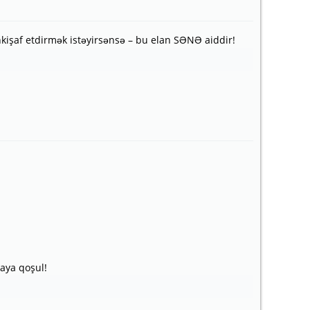
kişaf etdirmək istəyirsənsə – bu elan SƏNƏ aiddir!
aya qoşul!