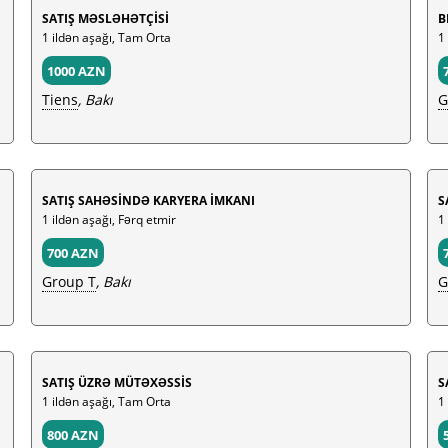
SATIŞ MƏSLƏHƏTÇİSİ
B
1 ildən aşağı, Tam Orta
1
1000 AZN
Tiens
, Bakı
G
SATIŞ SAHƏSİNDƏ KARYERA İMKANI
S
1 ildən aşağı, Fərq etmir
1
700 AZN
Group T
, Bakı
G
SATIŞ ÜZRƏ MÜTƏXƏSSİS
S
1 ildən aşağı, Tam Orta
1
800 AZN