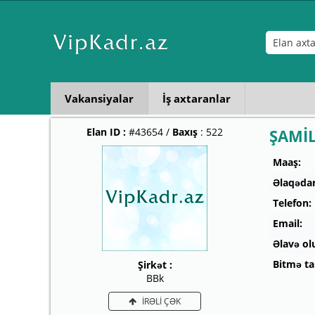
Vakansiyalar
İş axtaranlar
Elan ID :
#43654 /
Baxış
: 522
ŞAMİL
Maaş:
Əlaqədar
Telefon:
Email:
Əlavə ol
Bitmə tar
Şirkət :
BBk
İRƏLİ ÇƏK