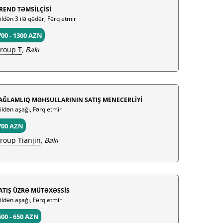
REND TƏMSİLÇİSİ
 ildən 3 ilə qədər, Fərq etmir
700 - 1300 AZN
roup T
, Bakı
AĞLAMLIQ MƏHSULLARININ SATIŞ MENECERLİYİ
 ildən aşağı, Fərq etmir
700 AZN
roup Tianjin
, Bakı
ATIŞ ÜZRƏ MÜTƏXƏSSİS
 ildən aşağı, Fərq etmir
500 - 650 AZN