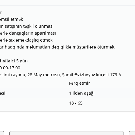
r
təmsil etmək
n satışının təşkil olunması
lərlə danışıqların aparılması
lərlə sıx əməkdaşlıq etmek
ar haqqında məlumatları dəqiqliklə müştərilərə ötürmək.
: həftəiçi 5 gün
10.00-17.00
simi rayonu, 28 May metrosu, Şamil Əzizbəyov küçəsi 179 A
Fərq etmir
əsi:
1 ildən aşağı
18 - 65