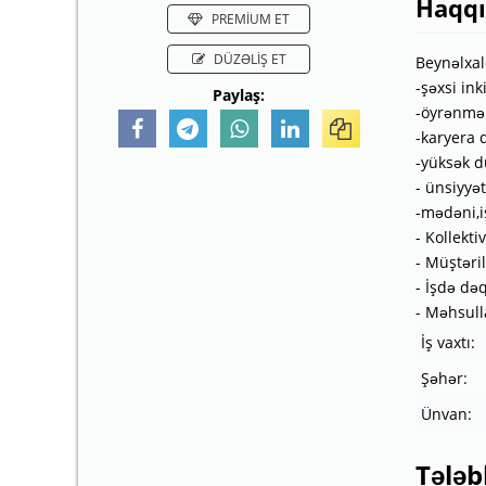
Haqq
PREMİUM ET
DÜZƏLİŞ ET
Beynəlxal
-şəxsi ink
Paylaş:
-öyrənmək
-karyera 
-yüksək d
- ünsiyyət
-mədəni,i
- Kollekt
- Müştəri
- İşdə dəq
- Məhsulla
İş vaxtı:
Şəhər:
Ünvan:
Tələb