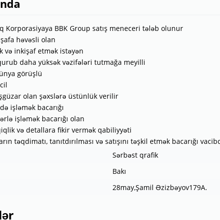
ında
q Korporasiyaya BBK Group satış meneceri tələb olunur
işafa həvəsli olan
 və inkişaf etmək istəyən
qurub daha yüksək vəzifələri tutmağa meyilli
ünya görüşlü
cil
şgüzar olan şəxslərə üstünlük verilir
ivdə işləmək bacarığı
lərlə işləmək bacarığı olan
iqlik və detallara fikir vermək qabiliyyəti
rın təqdimatı, tanıtdırılması və satışını təşkil etmək bacarığı vacibd
Sərbəst qrafik
Bakı
28may,Şamil Əzizbəyov179A.
lər