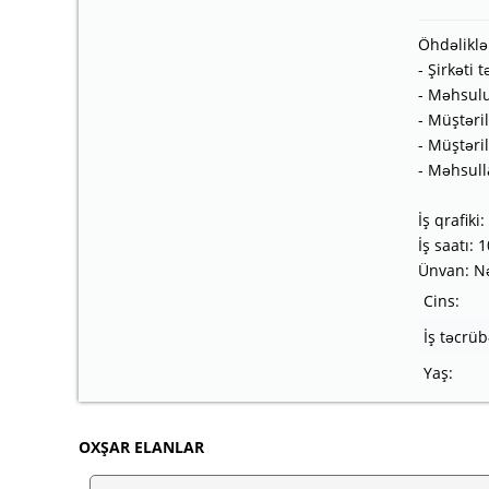
Öhdəliklə
- Şirkəti 
- Məhsulu
- Müştəri
- Müştəri
- Məhsull
İş qrafiki
İş saatı: 
Ünvan: Nə
Cins:
İş təcrüb
Yaş:
OXŞAR ELANLAR