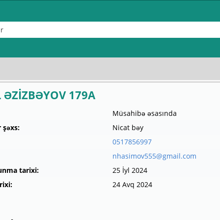
 ƏZİZBƏYOV 179A
Müsahibə əsasında
 şəxs:
Nicat bəy
0517856997
nhasimov555@gmail.com
unma tarixi:
25 İyl 2024
ixi:
24 Avq 2024