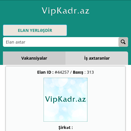
ELAN YERLƏŞDİR
Vakansiyalar
İş axtaranlar
Elan ID :
#44257 /
Baxış
: 313
Şirkət :