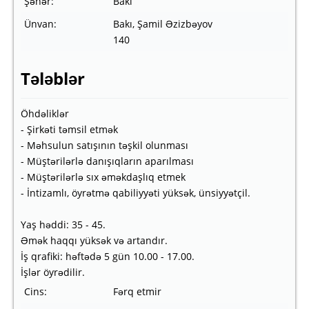
Şəhər:
Bakı
Ünvan:
Bakı, Şamil Əzizbəyov
140
Tələblər
Öhdəliklər
- Şirkəti təmsil etmək
- Məhsulun satışının təşkil olunması
- Müştərilərlə danışıqların aparılması
- Müştərilərlə sıx əməkdaşlıq etmek
- İntizamlı, öyrətmə qabiliyyəti yüksək, ünsiyyətçil.
Yaş həddi: 35 - 45.
Əmək haqqı yüksək və artandır.
İş qrafiki: həftədə 5 gün 10.00 - 17.00.
İşlər öyrədilir.
Cins:
Fərq etmir