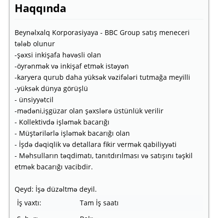
Haqqında
Beynəlxalq Korporasiyaya - BBC Group satış meneceri
tələb olunur
-şəxsi inkişafa həvəsli olan
-öyrənmək və inkişaf etmək istəyən
-karyera qurub daha yüksək vəzifələri tutmağa meyilli
-yüksək dünya görüşlü
- ünsiyyətcil
-mədəni,işgüzar olan şəxslərə üstünlük verilir
- Kollektivdə işləmək bacarığı
- Müştərilərlə işləmək bacarığı olan
- İşdə dəqiqlik və detallara fikir vermək qabiliyyəti
- Məhsulların təqdimatı, tanıtdırılması və satışını təşkil
etmək bacarığı vacibdir.
Qeyd: İşə düzəltmə deyil.
İş vaxtı:
Tam İş saatı