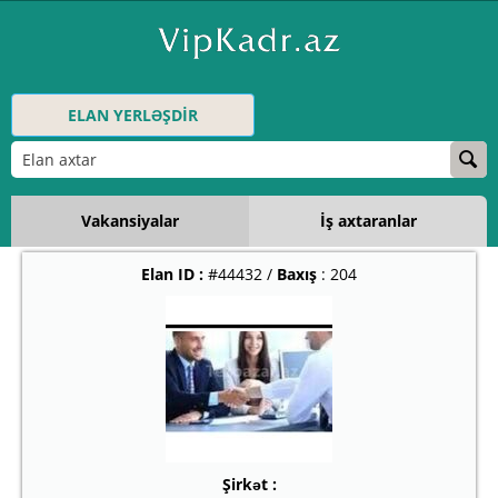
ELAN YERLƏŞDİR
Vakansiyalar
İş axtaranlar
Elan ID :
#44432 /
Baxış
: 204
Şirkət :