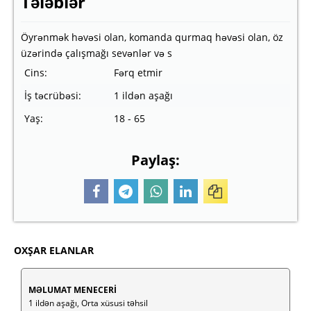
Tələblər
Öyrənmək həvəsi olan, komanda qurmaq həvəsi olan, öz
üzərində çalışmağı sevənlər və s
Cins:
Fərq etmir
İş təcrübəsi:
1 ildən aşağı
Yaş:
18 - 65
Paylaş:
OXŞAR ELANLAR
MƏLUMAT MENECERİ
1 ildən aşağı, Orta xüsusi təhsil