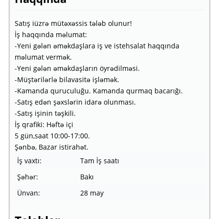
Satış iüzrə mütəxəssis tələb olunur!
İş haqqında məlumat:
-Yeni gələn əməkdaşlara iş ve istehsalat haqqında
məlumat vermək.
-Yeni gələn əməkdaşların öyrədilməsi.
-Müştərilərlə bilavasitə işləmək.
-Kamanda quruculuğu. Kamanda qurmaq bacarığı.
-Satış edən şəxslərin idarə olunması.
-Satış işinin təşkili.
İş qrafiki: Həftə içi
5 gün,saat 10:00-17:00.
Şənbə, Bazar istirahət.
İş vaxtı:
Tam İş saatı
Şəhər:
Bakı
Ünvan:
28 may