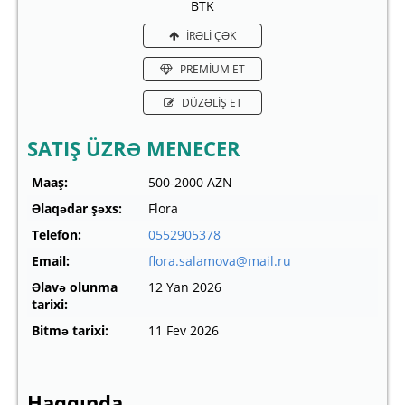
BTK
İRƏLİ ÇƏK
PREMİUM ET
DÜZƏLİŞ ET
SATIŞ ÜZRƏ MENECER
Maaş:
500-2000 AZN
Əlaqədar şəxs:
Flora
Telefon:
0552905378
Email:
flora.salamova@mail.ru
Əlavə olunma
12 Yan 2026
tarixi:
Bitmə tarixi:
11 Fev 2026
Haqqında