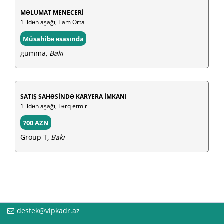
MƏLUMAT MENECERİ
1 ildən aşağı, Tam Orta
Müsahibə əsasında
gumma
, Bakı
SATIŞ SAHƏSİNDƏ KARYERA İMKANI
1 ildən aşağı, Fərq etmir
700 AZN
Group T
, Bakı
destek@vipkadr.az