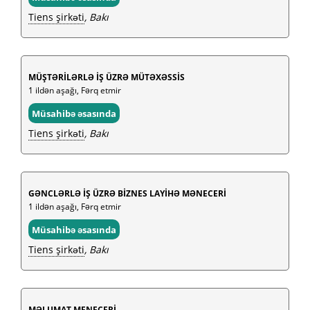
Tiens şirkəti
, Bakı
MÜŞTƏRİLƏRLƏ İŞ ÜZRƏ MÜTƏXƏSSİS
1 ildən aşağı, Fərq etmir
Müsahibə əsasında
Tiens şirkəti
, Bakı
GƏNCLƏRLƏ İŞ ÜZRƏ BİZNES LAYİHƏ MƏNECERİ
1 ildən aşağı, Fərq etmir
Müsahibə əsasında
Tiens şirkəti
, Bakı
MƏLUMAT MENECERİ