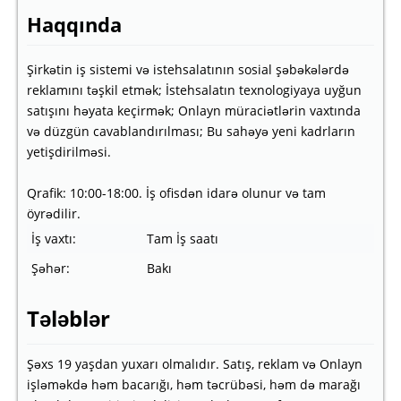
Haqqında
Şirkətin iş sistemi və istehsalatının sosial şəbəkələrdə
reklamını təşkil etmək; İstehsalatın texnologiyaya uyğun
satışını həyata keçirmək; Onlayn müraciətlərin vaxtında
və düzgün cavablandırılması; Bu sahəyə yeni kadrların
yetişdirilməsi.
Qrafik: 10:00-18:00. İş ofisdən idarə olunur və tam
öyrədilir.
İş vaxtı:
Tam İş saatı
Şəhər:
Bakı
Tələblər
Şəxs 19 yaşdan yuxarı olmalıdır. Satış, reklam və Onlayn
işləməkdə həm bacarığı, həm təcrübəsi, həm də marağı