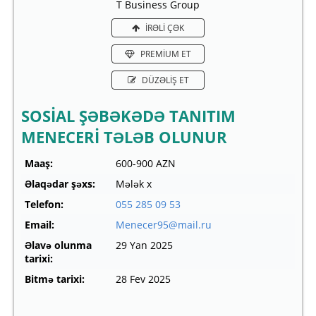
T Business Group
İRƏLİ ÇƏK
PREMİUM ET
DÜZƏLİŞ ET
SOSİAL ŞƏBƏKƏDƏ TANITIM
MENECERİ TƏLƏB OLUNUR
Maaş:
600-900 AZN
Əlaqədar şəxs:
Mələk x
Telefon:
055 285 09 53
Email:
Menecer95@mail.ru
Əlavə olunma
29 Yan 2025
tarixi:
Bitmə tarixi:
28 Fev 2025