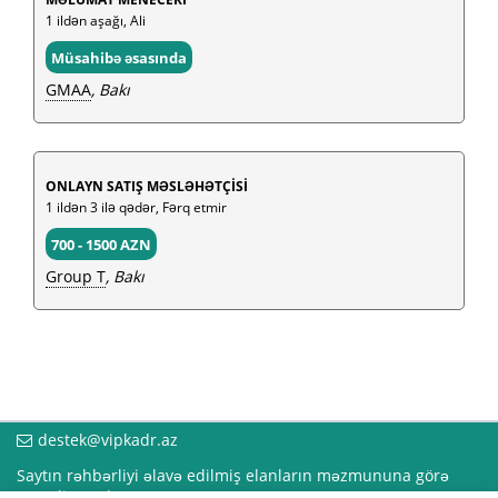
1 ildən aşağı, Ali
Müsahibə əsasında
GMAA
, Bakı
ONLAYN SATIŞ MƏSLƏHƏTÇİSİ
1 ildən 3 ilə qədər, Fərq etmir
700 - 1500 AZN
Group T
, Bakı
destek@vipkadr.az
Saytın rəhbərliyi əlavə edilmiş elanların məzmununa görə
məsuliyyət daşımır!