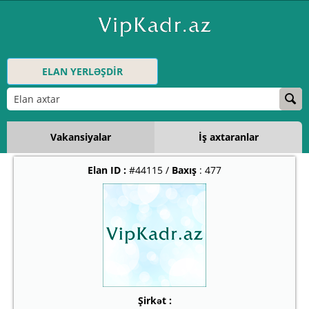
ELAN YERLƏŞDİR
Vakansiyalar
İş axtaranlar
Elan ID :
#44115 /
Baxış
: 477
Şirkət :