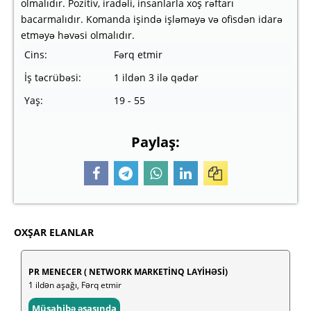
olmalıdır. Pozitiv, iradəli, insanlarla xoş rəftarı
bacarmalıdır. Komanda işində işləməyə və ofisdən idarə
etməyə həvəsi olmalıdır.
Cins:
Fərq etmir
İş təcrübəsi:
1 ildən 3 ilə qədər
Yaş:
19 - 55
Paylaş:
OXŞAR ELANLAR
PR MENECER ( NETWORK MARKETİNQ LAYİHƏSİ)
1 ildən aşağı, Fərq etmir
Müsahibə əsasında