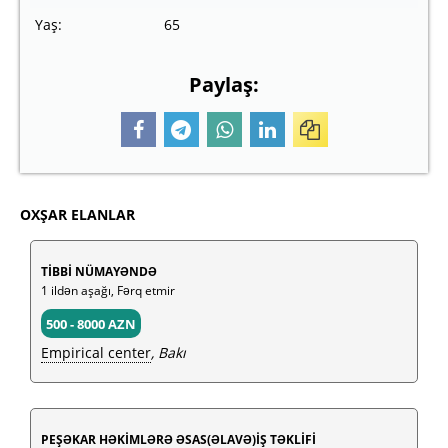
Yaş:
65
Paylaş:
OXŞAR ELANLAR
TİBBİ NÜMAYƏNDƏ
1 ildən aşağı, Fərq etmir
500 - 8000 AZN
Empirical center
, Bakı
PEŞƏKAR HƏKİMLƏRƏ ƏSAS(ƏLAVƏ)İŞ TƏKLİFİ