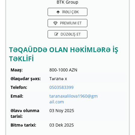
BTK Group
İRƏLİ ÇƏK
PREMİUM ET
DÜZƏLİŞ ET
TƏQAÜDDƏ OLAN HƏKİMLƏRƏ İŞ
TƏKLİFİ
Maaş:
800-1000 AZN
Əlaqədar şəxs:
Təranə x
Telefon:
0503583399
Email:
taranaxalilova1960@gm
ail.com
Əlavə olunma
03 Noy 2025
tarixi:
Bitmə tarixi:
03 Dek 2025