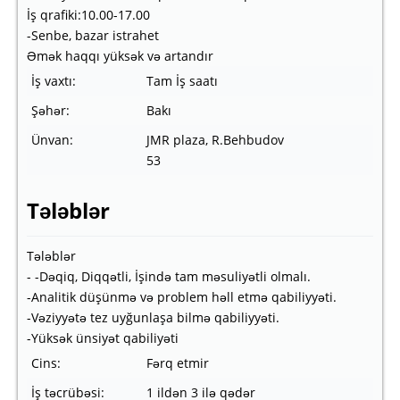
İş qrafiki:10.00-17.00
-Senbe, bazar istrahet
Əmək haqqı yüksək və artandır
İş vaxtı:
Tam İş saatı
Şəhər:
Bakı
Ünvan:
JMR plaza, R.Behbudov
53
Tələblər
Tələblər
- -Dəqiq, Diqqətli, İşində tam məsuliyətli olmalı.
-Analitik düşünmə və problem həll etmə qabiliyyəti.
-Vəziyyətə tez uyğunlaşa bilmə qabiliyyəti.
-Yüksək ünsiyət qabiliyəti
Cins:
Fərq etmir
İş təcrübəsi:
1 ildən 3 ilə qədər