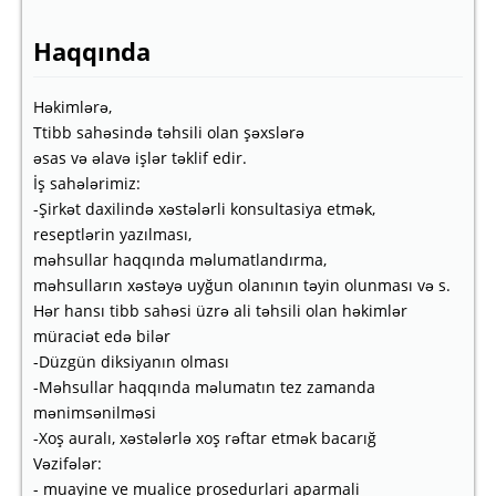
Haqqında
Həkimlərə,
Ttibb sahəsində təhsili olan şəxslərə
əsas və əlavə işlər təklif edir.
İş sahələrimiz:
-Şirkət daxilində xəstələrli konsultasiya etmək,
reseptlərin yazılması,
məhsullar haqqında məlumatlandırma,
məhsulların xəstəyə uyğun olanının təyin olunması və s.
Hər hansı tibb sahəsi üzrə ali təhsili olan həkimlər
müraciət edə bilər
-Düzgün diksiyanın olması
-Məhsullar haqqında məlumatın tez zamanda
mənimsənilməsi
-Xoş auralı, xəstələrlə xoş rəftar etmək bacarığ
Vəzifələr:
- muayine ve mualice prosedurlari aparmali