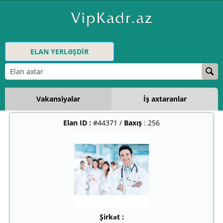
ELAN YERLƏŞDİR
Vakansiyalar
İş axtaranlar
Elan ID :
#44371 /
Baxış
: 256
Şirkət :