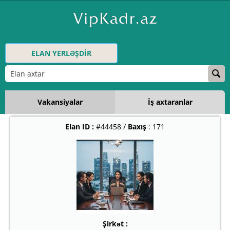
ELAN YERLƏŞDİR
Vakansiyalar
İş axtaranlar
Elan ID :
#44458 /
Baxış
: 171
Şirkət :