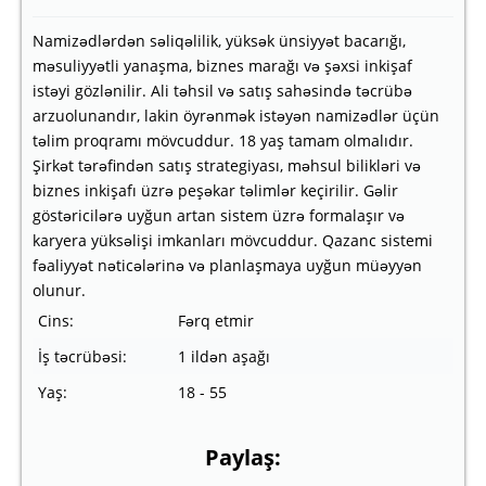
Namizədlərdən səliqəlilik, yüksək ünsiyyət bacarığı,
məsuliyyətli yanaşma, biznes marağı və şəxsi inkişaf
istəyi gözlənilir. Ali təhsil və satış sahəsində təcrübə
arzuolunandır, lakin öyrənmək istəyən namizədlər üçün
təlim proqramı mövcuddur. 18 yaş tamam olmalıdır.
Şirkət tərəfindən satış strategiyası, məhsul bilikləri və
biznes inkişafı üzrə peşəkar təlimlər keçirilir. Gəlir
göstəricilərə uyğun artan sistem üzrə formalaşır və
karyera yüksəlişi imkanları mövcuddur. Qazanc sistemi
fəaliyyət nəticələrinə və planlaşmaya uyğun müəyyən
olunur.
Cins:
Fərq etmir
İş təcrübəsi:
1 ildən aşağı
Yaş:
18 - 55
Paylaş: