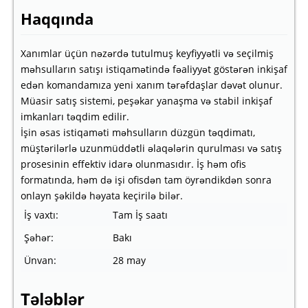
Haqqında
Xanımlar üçün nəzərdə tutulmuş keyfiyyətli və seçilmiş
məhsulların satışı istiqamətində fəaliyyət göstərən inkişaf
edən komandamıza yeni xanım tərəfdaşlar dəvət olunur.
Müasir satış sistemi, peşəkar yanaşma və stabil inkişaf
imkanları təqdim edilir.
İşin əsas istiqaməti məhsulların düzgün təqdimatı,
müştərilərlə uzunmüddətli əlaqələrin qurulması və satış
prosesinin effektiv idarə olunmasıdır. İş həm ofis
formatında, həm də işi ofisdən tam öyrəndikdən sonra
onlayn şəkildə həyata keçirilə bilər.
İş vaxtı:
Tam İş saatı
Şəhər:
Bakı
Ünvan:
28 may
Tələblər