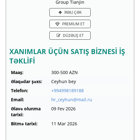
Group Tianjin
İRƏLİ ÇƏK
PREMİUM ET
DÜZƏLİŞ ET
XANIMLAR ÜÇÜN SATIŞ BİZNESİ İŞ
TƏKLİFİ
Maaş:
300-500 AZN
Əlaqədar şəxs:
Ceyhun bey
Telefon:
+994998189188
Email:
hr_ceyhun@mail.ru
Əlavə olunma
09 Fev 2026
tarixi:
Bitmə tarixi:
11 Mar 2026