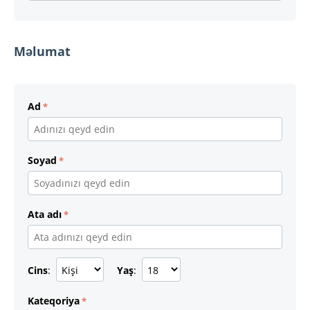
Məlumat
Ad
Soyad
Ata adı
Cins
:
Yaş
:
Kateqoriya