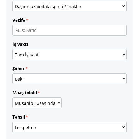
Vəzifə
İş vaxtı
Şəhər
Maaş tələbi
Təhsil